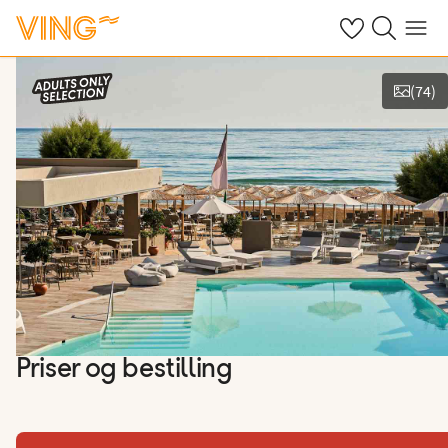
Se dine sparte h
Søk på ving.n
Meny
(
74
)
Vis bilder
Priser og bestilling