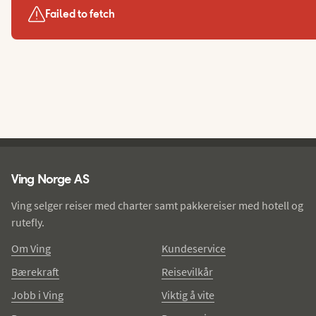
Failed to fetch
Ving - bunntekst
Ving Norge AS
Ving selger reiser med charter samt pakkereiser med hotell og
rutefly.
Om Ving
Kundeservice
Bærekraft
Reisevilkår
Jobb i Ving
Viktig å vite