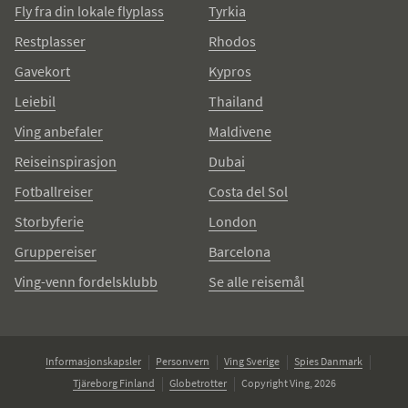
Fly fra din lokale flyplass
Tyrkia
Restplasser
Rhodos
Gavekort
Kypros
Leiebil
Thailand
Ving anbefaler
Maldivene
Reiseinspirasjon
Dubai
Fotballreiser
Costa del Sol
Storbyferie
London
Gruppereiser
Barcelona
Ving-venn fordelsklubb
Se alle reisemål
Informasjonskapsler
Personvern
Ving Sverige
Spies Danmark
Tjäreborg Finland
Globetrotter
Copyright Ving, 2026