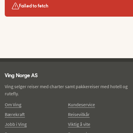
Failed to fetch
Ving - bunntekst
Ving Norge AS
Ving selger reiser med charter samt pakkereiser med hotell og
rutefly.
Om Ving
Kundeservice
Bærekraft
Reisevilkår
Jobb i Ving
Viktig å vite