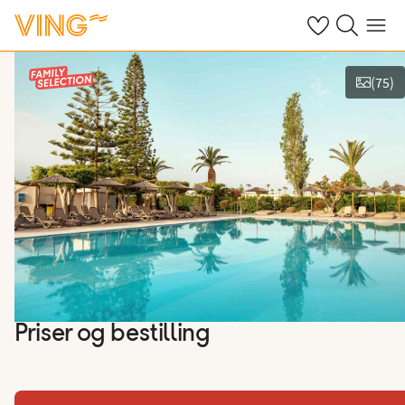
Se dine sparte h
Søk på ving.n
Meny
(
75
)
Se bilder og film
Priser og bestilling