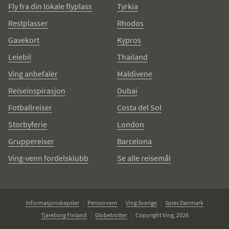
Fly fra din lokale flyplass
Tyrkia
Restplasser
Rhodos
Gavekort
Kypros
Leiebil
Thailand
Ving anbefaler
Maldivene
Reiseinspirasjon
Dubai
Fotballreiser
Costa del Sol
Storbyferie
London
Gruppereiser
Barcelona
Ving-venn fordelsklubb
Se alle reisemål
Informasjonskapsler
Personvern
Ving Sverige
Spies Danmark
Tjäreborg Finland
Globetrotter
Copyright Ving, 2026