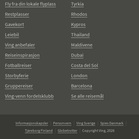
Fly fra din lokale flyplass
Tyrkia
Restplasser
Rhodos
Gavekort
Kypros
Leiebil
Thailand
Ving anbefaler
Maldivene
Reiseinspirasjon
Dubai
Fotballreiser
Costa del Sol
Storbyferie
London
Gruppereiser
Barcelona
Ving-venn fordelsklubb
Se alle reisemål
Informasjonskapsler
Personvern
Ving Sverige
Spies Danmark
Tjäreborg Finland
Globetrotter
Copyright Ving, 2026