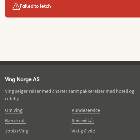
Failed to fetch
Ving - bunntekst
Ving Norge AS
Ving selger reiser med charter samt pakkereiser med hotell og
rutefly.
Om Ving
Kundeservice
Bærekraft
Reisevilkår
Jobb i Ving
Viktig å vite