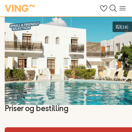
Se dine sparte h
Søk på ving.n
Meny
(
18
)
Vis bilder
Priser og bestilling