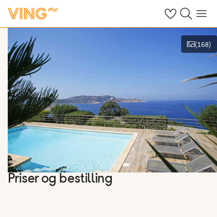
Se dine sparte h
Søk på ving.n
Meny
(
168
)
Vis bilder
Priser og bestilling