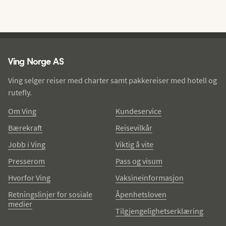
Ving - bunntekst
Ving Norge AS
Ving selger reiser med charter samt pakkereiser med hotell og
rutefly.
Om Ving
Kundeservice
Bærekraft
Reisevilkår
Jobb i Ving
Viktig å vite
Presserom
Pass og visum
Hvorfor Ving
Vaksineinformasjon
Retningslinjer for sosiale
Åpenhetsloven
medier
Tilgjengelighetserklæring