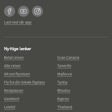
Facebook
YouTube
Instagram
Last ned vår app
Nyttige lenker
Betal reisen
Gran Canaria
Alle reiser
Tenerife
Alt om flyreisen
Mallorca
Fly fra din lokale flyplass
Tyrkia
Restplasser
Rhodos
Gavekort
Kypros
Leiebil
Thailand