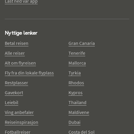
Last ned vår app
Nyttige lenker
Betal reisen
Gran Canaria
Alle reiser
Tenerife
Alt om flyreisen
Mallorca
Fly fra din lokale flyplass
Tyrkia
Restplasser
Rhodos
Gavekort
Kypros
Leiebil
Thailand
Ving anbefaler
Maldivene
Reiseinspirasjon
Dubai
Fotballreiser
Costa del Sol