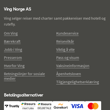
Ving - bunntekst
Ving Norge AS
Ving selger reiser med charter samt pakkereiser med hotell og
rutefly.
Om Ving
Kundeservice
Bærekraft
Reisevilkår
Jobb i Ving
Viktig å vite
Presserom
Pass og visum
Hvorfor Ving
Vaksineinformasjon
Retningslinjer for sosiale
Åpenhetsloven
medier
Tilgjengelighetserklæring
Betalingsalternativer