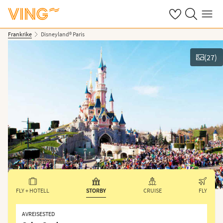
Se dine sparte h
Søk på ving.n
Meny
Frankrike
Disneyland® Paris
(
27
)
Vis bilder
FLY + HOTELL
STORBY
CRUISE
FLY
AVREISESTED