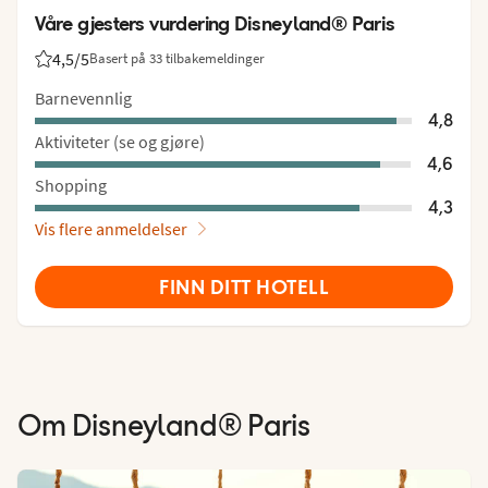
Våre gjesters vurdering Disneyland® Paris
4,5
/5
Basert på 33 tilbakemeldinger
Vurdering fra Vings gjester: 4.5/5
Barnevennlig
4,8
Aktiviteter (se og gjøre)
4,6
Shopping
4,3
Vis flere anmeldelser
FINN DITT HOTELL
Om
Disneyland® Paris