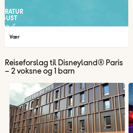
PERATUR
UGUST
24
°
15
°
Vær
Reiseforslag til Disneyland® Paris
– 2 voksne og 1 barn