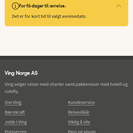
For få dager til avreise.
Det er for kort tid til valgt avreisedato.
Ving - bunntekst
Ving Norge AS
Ving selger reiser med charter samt pakkereiser med hotell og
rutefly.
Om Ving
Kundeservice
Bærekraft
Reisevilkår
Jobb i Ving
Viktig å vite
Presserom
Pass og visum