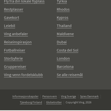
Fly fra din lokale flyplass
Tyrkia
Restplasser
Rhodos
Gavekort
Kypros
Leiebil
Thailand
Ving anbefaler
Maldivene
Reiseinspirasjon
Dubai
Fotballreiser
Costa del Sol
Storbyferie
London
Gruppereiser
Barcelona
Ving-venn fordelsklubb
Se alle reisemål
Informasjonskapsler
Personvern
Ving Sverige
Spies Danmark
Tjäreborg Finland
Globetrotter
Copyright Ving, 2026