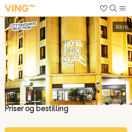
Se dine sparte h
Søk på ving.n
Meny
(
19
)
Vis bilder
Priser og bestilling