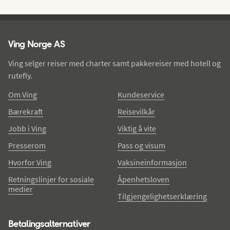
Ving - bunntekst
Ving Norge AS
Ving selger reiser med charter samt pakkereiser med hotell og
rutefly.
Om Ving
Kundeservice
Bærekraft
Reisevilkår
Jobb i Ving
Viktig å vite
Presserom
Pass og visum
Hvorfor Ving
Vaksineinformasjon
Retningslinjer for sosiale
Åpenhetsloven
medier
Tilgjengelighetserklæring
Betalingsalternativer