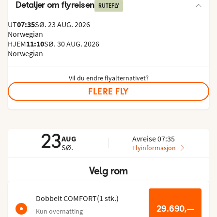
Detaljer om flyreisen
RUTEFLY
UT
07:35
SØ. 23 AUG. 2026
Norwegian
HJEM
11:10
SØ. 30 AUG. 2026
Norwegian
Vil du endre flyalternativet?
FLERE FLY
23
AUG
Avreise 07:35
SØ.
Flyinformasjon
Velg rom
Hopp
over
romlisten
Dobbelt COMFORT
(
1
stk.
)
29.690,—
Kun overnatting