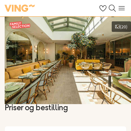
Se dine sparte h
Søk på ving.n
Meny
(
20
)
Vis bilder
Priser og bestilling