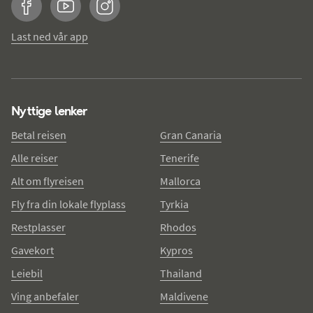
Facebook
YouTube
Instagram
Last ned vår app
Nyttige lenker
Betal reisen
Gran Canaria
Alle reiser
Tenerife
Alt om flyreisen
Mallorca
Fly fra din lokale flyplass
Tyrkia
Restplasser
Rhodos
Gavekort
Kypros
Leiebil
Thailand
Ving anbefaler
Maldivene