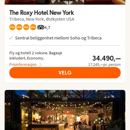
The Roxy Hotel New York
Tribeca, New York, Østkysten USA
Vurdering fra Tripadvisor: 4.7 of 5
4,7
Sentral beliggenhet mellom Soho og Tribeca
Fly og hotell 2 voksne.
 Bagasje 
34.490,—
inkludert, Economy.
Prisinformasjon
17.245,—pr. person
VELG