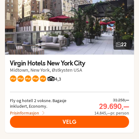
22
Virgin Hotels New York City
Midtown, New York, Østkysten USA
Vurdering fra Tripadvisor: 4.3 of 5
4,3
Tidligere pris,
31.258,—
Fly og hotell 2 voksne.
 Bagasje 
Nåværende p
29.690,—
inkludert, Economy.
Prisinformasjon
14.845,—pr. person
VELG