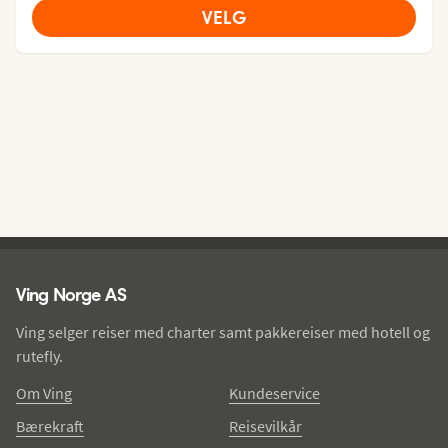
VELG
Ving - bunntekst
Ving Norge AS
Ving selger reiser med charter samt pakkereiser med hotell og
rutefly.
Om Ving
Kundeservice
Bærekraft
Reisevilkår