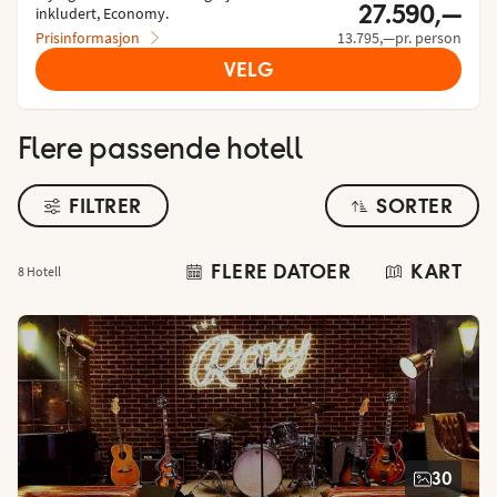
27.590,—
inkludert, Economy.
Prisinformasjon
13.795,—pr. person
VELG
Flere passende hotell
FILTRER
SORTER
FLERE DATOER
KART
8 Hotell
30