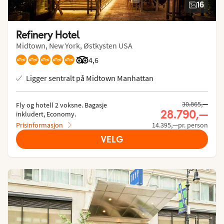
16
Refinery Hotel
Midtown, New York, Østkysten USA
Vurdering fra Tripadvisor: 4.6 of 5
4,6
Ligger sentralt på Midtown Manhattan
Tidligere pris,
30.865,—
Fly og hotell 2 voksne.
 Bagasje 
Nåværende p
28.790,—
inkludert, Economy.
Prisinformasjon
14.395,—pr. person
VELG