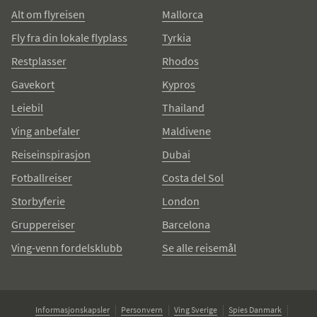
Alt om flyreisen
Mallorca
Fly fra din lokale flyplass
Tyrkia
Restplasser
Rhodos
Gavekort
Kypros
Leiebil
Thailand
Ving anbefaler
Maldivene
Reiseinspirasjon
Dubai
Fotballreiser
Costa del Sol
Storbyferie
London
Gruppereiser
Barcelona
Ving-venn fordelsklubb
Se alle reisemål
Informasjonskapsler
Personvern
Ving Sverige
Spies Danmark