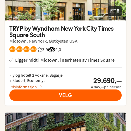
16
TRYP by Wyndham New York City Times 
Square South
Midtown, New York, Østkysten USA
3,9
Vurdering fra Vings gjester: 3.857/5
Vurdering fra Tripadvisor: 4 of 5
4,0
Ligger midt i Midtown, i nærheten av Times Square
Fly og hotell 2 voksne.
 Bagasje 
29.690,—
inkludert, Economy.
Prisinformasjon
14.845,—pr. person
VELG