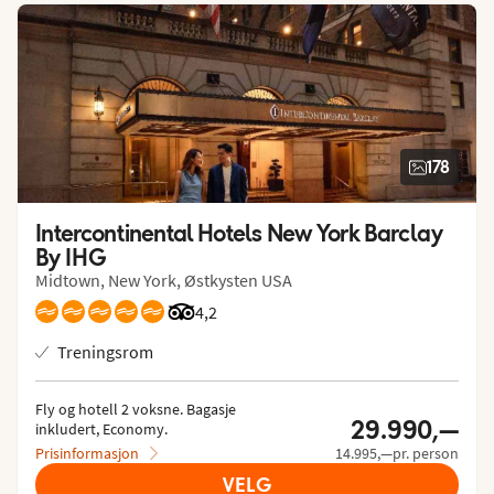
178
Intercontinental Hotels New York Barclay 
By IHG
Midtown, New York, Østkysten USA
Vurdering fra Tripadvisor: 4.2 of 5
4,2
Treningsrom
Fly og hotell 2 voksne.
 Bagasje 
29.990,—
inkludert, Economy.
Prisinformasjon
14.995,—pr. person
VELG