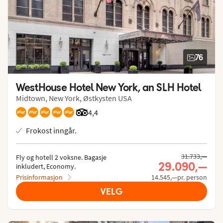
76
WestHouse Hotel New York, an SLH Hotel
Midtown, New York, Østkysten USA
Vurdering fra Tripadvisor: 4.4 of 5
4,4
Frokost inngår.
Tidligere pris,
31.733,—
Fly og hotell 2 voksne.
 Bagasje 
Nåværende p
29.090,—
inkludert, Economy.
Prisinformasjon
14.545,—pr. person
VELG