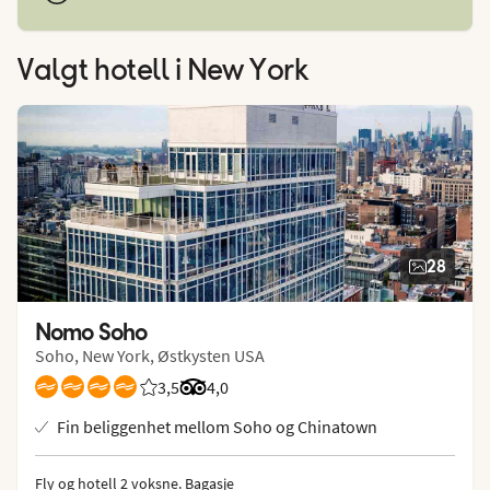
Valgt hotell
i New York
28
Nomo Soho
Soho, New York, Østkysten USA
3,5
Vurdering fra Vings gjester: 3.5/5
Vurdering fra Tripadvisor: 4 of 5
4,0
Fin beliggenhet mellom Soho og Chinatown
Fly og hotell 2 voksne.
 Bagasje 