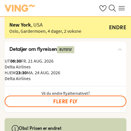
Se dine sparte h
Søk på ving.n
Meny
Velg hotell
New York
, USA
ENDRE
Oslo, Gardermoen
,
4 dager
,
2 voksne
Detaljer om flyreisen
RUTEFLY
UT
06:30
FR. 21 AUG. 2026
Delta Airlines
HJEM
23:30
MA. 24 AUG. 2026
Delta Airlines
Vil du endre flyalternativet?
FLERE FLY
Obs! Prisen er endret