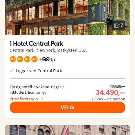
17
1 Hotel Central Park
Central Park, New York, Østkysten USA
+
Vurdering fra Tripadvisor: 4.7 of 5
4,7
Ligger ved Central Park
Tidligere pris,
40.628,—
Fly og hotell 2 voksne.
 Bagasje 
Nåværende p
34.490,—
inkludert, Economy.
Prisinformasjon
17.245,—pr. person
VELG