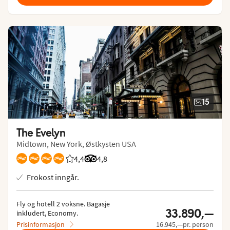
15
The Evelyn
Midtown, New York, Østkysten USA
4,4
Vurdering fra Vings gjester: 4.444/5
Vurdering fra Tripadvisor: 4.8 of 5
4,8
Frokost inngår.
Fly og hotell 2 voksne.
 Bagasje 
33.890,—
inkludert, Economy.
Prisinformasjon
16.945,—pr. person