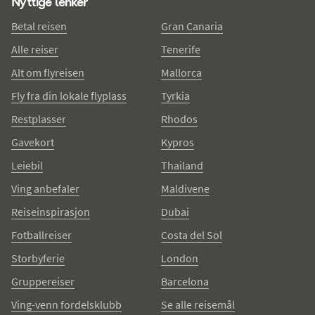
Nyttige lenker
Betal reisen
Gran Canaria
Alle reiser
Tenerife
Alt om flyreisen
Mallorca
Fly fra din lokale flyplass
Tyrkia
Restplasser
Rhodos
Gavekort
Kypros
Leiebil
Thailand
Ving anbefaler
Maldivene
Reiseinspirasjon
Dubai
Fotballreiser
Costa del Sol
Storbyferie
London
Gruppereiser
Barcelona
Ving-venn fordelsklubb
Se alle reisemål