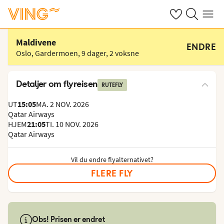
Se dine sparte h
Søk på ving.n
Meny
Velg hotell
Maldivene
ENDRE
Oslo, Gardermoen
,
9 dager
,
2 voksne
Detaljer om flyreisen
RUTEFLY
UT
15:05
MA. 2 NOV. 2026
Qatar Airways
HJEM
21:05
TI. 10 NOV. 2026
Qatar Airways
Vil du endre flyalternativet?
FLERE FLY
Obs! Prisen er endret