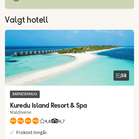
Valgt hotell
58
BARNEVENNLIG
Kuredu Island Resort & Spa
Maldivene
4,8
Vurdering fra Vings gjester: 4.787/5
Vurdering fra Tripadvisor: 4.7 of 5
4,7
Frokost inngår.