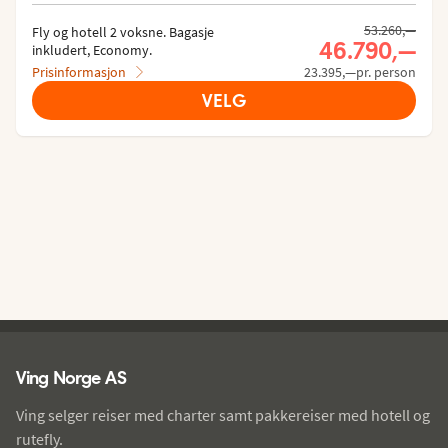
Tidligere pris,
53.260,—
Fly og hotell 2 voksne.
 Bagasje 
Nåværende p
46.790,—
inkludert, Economy.
Prisinformasjon
23.395,—pr. person
VELG
Ving - bunntekst
Ving Norge AS
Ving selger reiser med charter samt pakkereiser med hotell og
rutefly.