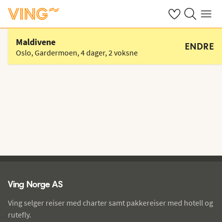
Se dine sparte h
Søk på ving.n
Meny
Velg hotell
Maldivene
ENDRE
Oslo, Gardermoen
,
4 dager
,
2 voksne
Ving - bunntekst
Ving Norge AS
Ving selger reiser med charter samt pakkereiser med hotell og
rutefly.