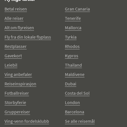
Betal reisen
Gran Canaria
Alle reiser
Tenerife
Alt om flyreisen
Mallorca
Fly fra din lokale flyplass
Tyrkia
Restplasser
Rhodos
Gavekort
Kypros
Leiebil
Thailand
Ving anbefaler
Maldivene
Reiseinspirasjon
Dubai
Fotballreiser
Costa del Sol
Storbyferie
London
Gruppereiser
Barcelona
Ving-venn fordelsklubb
Se alle reisemål