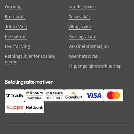
Om Ving
Kundeservice
Bærekraft
Reisevilkår
Jobb i Ving
Viktig å vite
Presserom
Pass og visum
Hvorfor Ving
Vaksineinformasjon
Retningslinjer for sosiale
Åpenhetsloven
medier
Tilgjengelighetserklæring
Betalingsalternativer