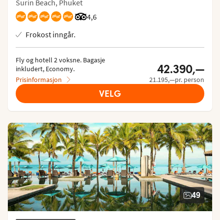
Surin Beach, Phuket
Vurdering fra Tripadvisor: 4.6 of 5
4,6
Frokost inngår.
Fly og hotell 2 voksne.
 Bagasje 
42.390,—
inkludert, Economy.
Prisinformasjon
21.195,—pr. person
VELG
49