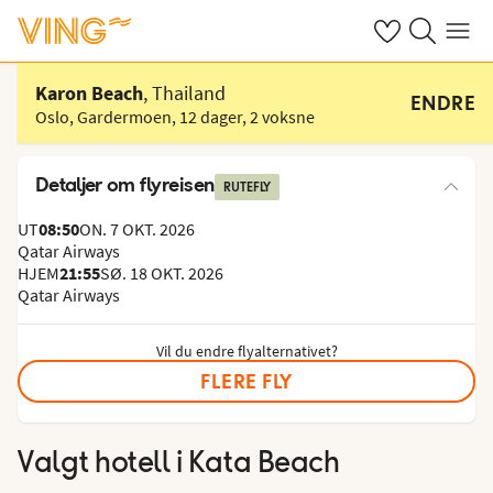
Se dine sparte h
Søk på ving.n
Meny
Velg hotell
Karon Beach
, Thailand
ENDRE
Oslo, Gardermoen
,
12 dager
,
2 voksne
Detaljer om flyreisen
RUTEFLY
UT
08:50
ON. 7 OKT. 2026
Qatar Airways
HJEM
21:55
SØ. 18 OKT. 2026
Qatar Airways
Vil du endre flyalternativet?
FLERE FLY
Valgt hotell
i Kata Beach