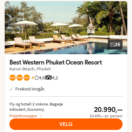
26
Best Western Phuket Ocean Resort
Karon Beach, Phuket
+
4,6
Vurdering fra Vings gjester: 4.592/5
Vurdering fra Tripadvisor: 4.2 of 5
4,2
Frokost inngår.
Fly og hotell 2 voksne.
 Bagasje 
20.990,—
inkludert, Economy.
Prisinformasjon
10.495,—pr. person
VELG