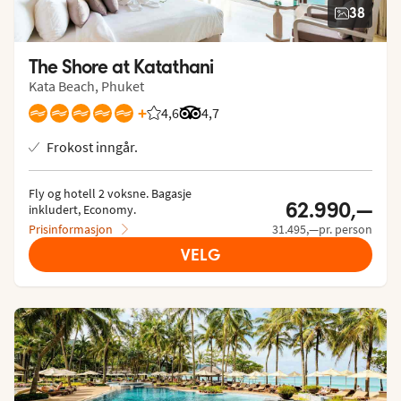
38
The Shore at Katathani
Kata Beach, Phuket
+
4,6
Vurdering fra Vings gjester: 4.6/5
Vurdering fra Tripadvisor: 4.7 of 5
4,7
Frokost inngår.
Fly og hotell 2 voksne.
 Bagasje 
62.990,—
inkludert, Economy.
Prisinformasjon
31.495,—pr. person
VELG