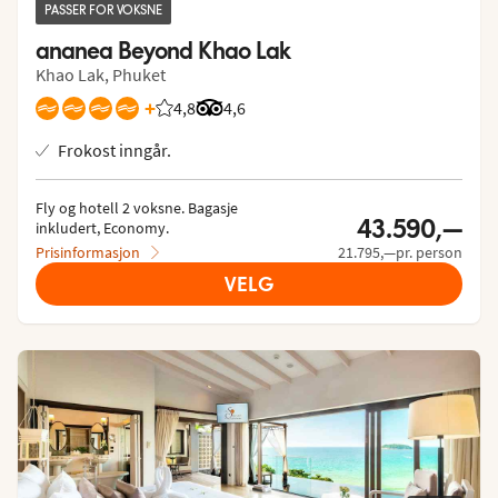
PASSER FOR VOKSNE
ananea Beyond Khao Lak
Khao Lak, Phuket
+
4,8
Vurdering fra Vings gjester: 4.829/5
Vurdering fra Tripadvisor: 4.6 of 5
4,6
Frokost inngår.
Fly og hotell 2 voksne.
 Bagasje 
43.590,—
inkludert, Economy.
Prisinformasjon
21.795,—pr. person
VELG