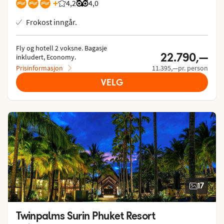
+
4,2
Vurdering fra Vings gjester: 4.182/5
Vurdering fra Tripadvisor: 4 of 5
4,0
Frokost inngår.
Fly og hotell 2 voksne.
 Bagasje 
22.790,—
inkludert, Economy.
Prisinformasjon
11.395,—pr. person
VELG
17
Twinpalms Surin Phuket Resort