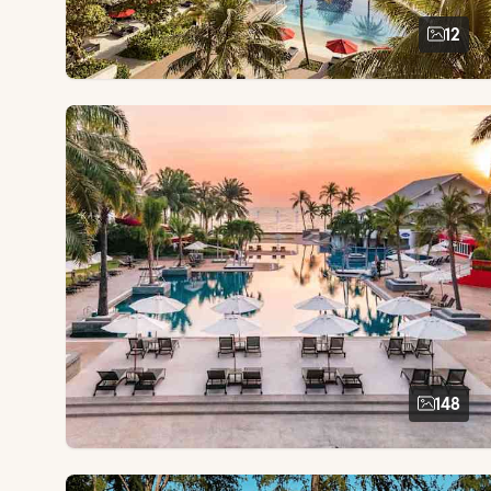
12
148