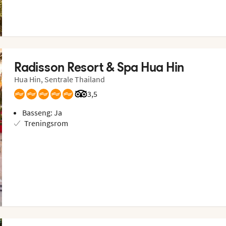
Radisson Resort & Spa Hua Hin
Hua Hin, Sentrale Thailand
Vurdering fra Tripadvisor: 3.5 of 5
3,5
Basseng: Ja
Treningsrom