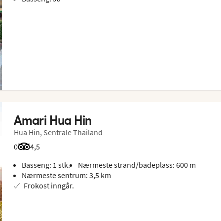
Amari Hua Hin
Hua Hin, Sentrale Thailand
0
Vurdering fra Tripadvisor: 4.5 of 5
4,5
Basseng: 1 stk.
Nærmeste strand/badeplass: 600 m
Nærmeste sentrum: 3,5 km
Frokost inngår.