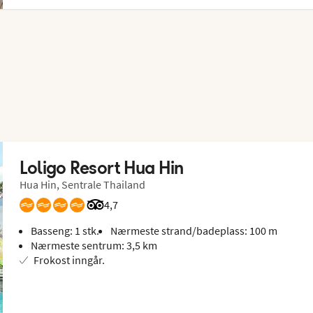
Loligo Resort Hua Hin
Hua Hin, Sentrale Thailand
Vurdering fra Tripadvisor: 4.7 of 5
4,7
Basseng: 1 stk.
Nærmeste strand/badeplass: 100 m
Nærmeste sentrum: 3,5 km
Frokost inngår.