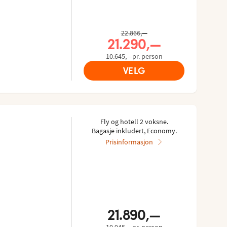
Tidligere pris,
22.866,—
Nåværende pris,
21.290,—
10.645,—pr. person
VELG
Fly og hotell 2 voksne.
Bagasje inkludert, Economy.
Prisinformasjon
21.890,—
10.945,—pr. person