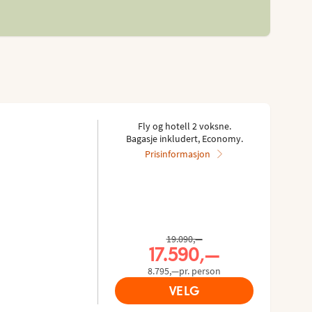
Fly og hotell 2 voksne.
Bagasje inkludert, Economy.
Prisinformasjon
Tidligere pris,
19.090,—
Nåværende pris,
17.590,—
8.795,—pr. person
VELG