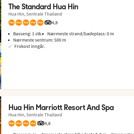
The Standard Hua Hin
Hua Hin, Sentrale Thailand
Vurdering fra Tripadvisor: 4.8 of 5
4,8
Basseng: 1 stk.
Nærmeste strand/badeplass: 0 m
Nærmeste sentrum: 500 m
Frokost inngår.
Hua Hin Marriott Resort And Spa
Hua Hin, Sentrale Thailand
Vurdering fra Tripadvisor: 4.8 of 5
4,8