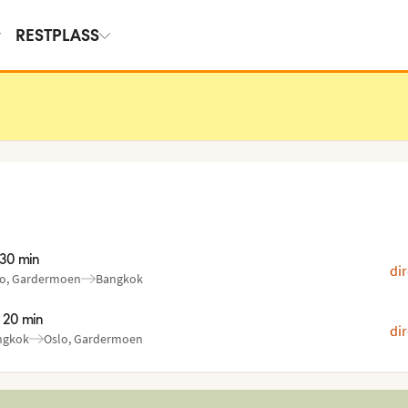
RESTPLASS
t 30 min
dir
lo, Gardermoen
Bangkok
:
:
t 20 min
dir
ngkok
Oslo, Gardermoen
:
: