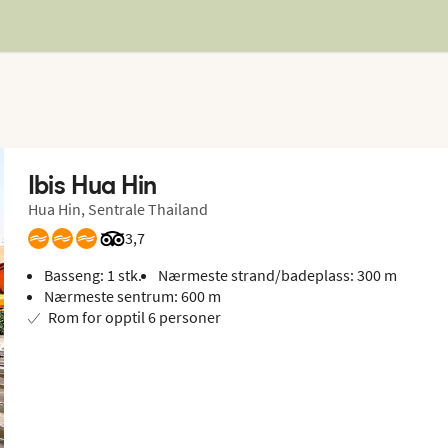
Ibis Hua Hin
Hua Hin, Sentrale Thailand
Vurdering fra Tripadvisor: 3.7 of 5
3,7
Basseng: 1 stk.
Nærmeste strand/badeplass: 300 m
Nærmeste sentrum: 600 m
Rom for opptil 6 personer