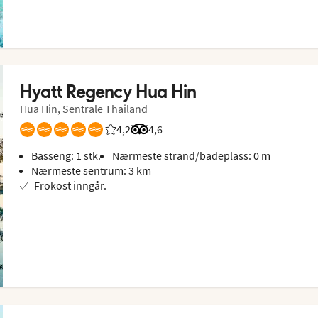
Hyatt Regency Hua Hin
Hua Hin, Sentrale Thailand
4,2
Vurdering fra Vings gjester: 4.167/5
Vurdering fra Tripadvisor: 4.6 of 5
4,6
Basseng: 1 stk.
Nærmeste strand/badeplass: 0 m
Nærmeste sentrum: 3 km
Frokost inngår.