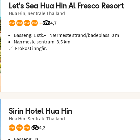
Let's Sea Hua Hin Al Fresco Resort
Hua Hin, Sentrale Thailand
+
Vurdering fra Tripadvisor: 4.7 of 5
4,7
Basseng: 1 stk.
Nærmeste strand/badeplass: 0 m
Nærmeste sentrum: 3,5 km
Frokost inngår.
Sirin Hotel Hua Hin
Hua Hin, Sentrale Thailand
Vurdering fra Tripadvisor: 4.2 of 5
4,2
Basseng: Ja