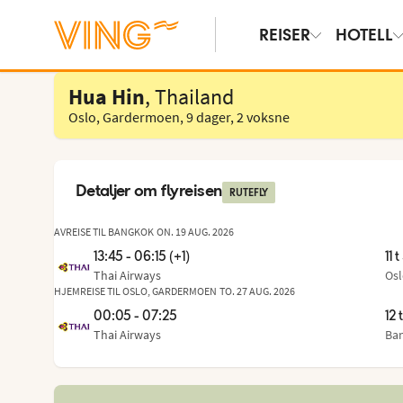
REISER
HOTELL
Velg hotell
Hua Hin
, Thailand
Oslo, Gardermoen
,
9 dager
,
2 voksne
Detaljer om flyreisen
RUTEFLY
AVREISE TIL BANGKOK
ON. 19 AUG. 2026
13:45 - 06:15 (+1)
11 
Thai Airways
Os
Fra
,
til
HJEMREISE TIL OSLO, GARDERMOEN
TO. 27 AUG. 2026
00:05 - 07:25
12 
Thai Airways
Ba
Fra
,
til