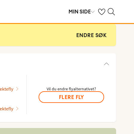
Se dine sparte hot
Søk på ving.no
MIN SIDE
ENDRE SØK
ektefly
Vil du endre flyalternativet?
FLERE FLY
ektefly