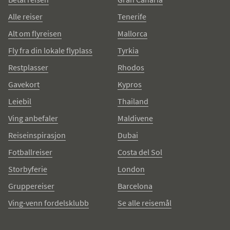
Alle reiser
Tenerife
Alt om flyreisen
Mallorca
Fly fra din lokale flyplass
Tyrkia
Restplasser
Rhodos
Gavekort
Kypros
Leiebil
Thailand
Ving anbefaler
Maldivene
Reiseinspirasjon
Dubai
Fotballreiser
Costa del Sol
Storbyferie
London
Gruppereiser
Barcelona
Ving-venn fordelsklubb
Se alle reisemål