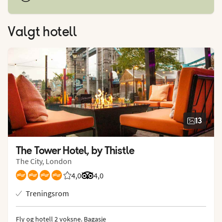
Valgt hotell
13
The Tower Hotel, by Thistle
The City, London
4,0
Vurdering fra Vings gjester: 3.955/5
Vurdering fra Tripadvisor: 4 of 5
4,0
Treningsrom
Fly og hotell 2 voksne.
 Bagasje 