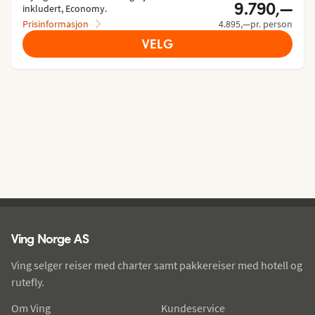
9.790,—
inkludert, Economy.
Prisinformasjon
4.895,—pr. person
VELG
Ving - bunntekst
Ving Norge AS
Ving selger reiser med charter samt pakkereiser med hotell og
rutefly.
Om Ving
Kundeservice