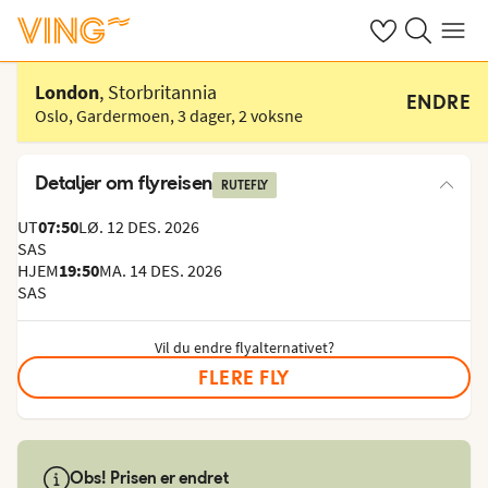
Se dine sparte h
Søk på ving.n
Meny
Velg hotell
London
, Storbritannia
ENDRE
Oslo, Gardermoen
,
3 dager
,
2 voksne
Detaljer om flyreisen
RUTEFLY
UT
07:50
LØ. 12 DES. 2026
SAS
HJEM
19:50
MA. 14 DES. 2026
SAS
Vil du endre flyalternativet?
FLERE FLY
Obs! Prisen er endret