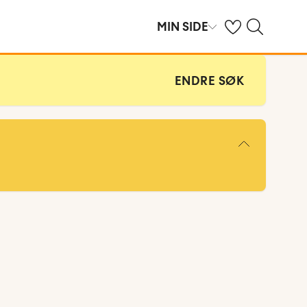
Se dine sparte hot
Søk på ving.no
MIN SIDE
ENDRE SØK