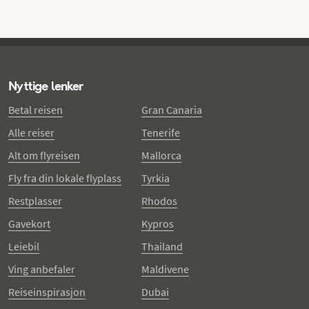
Nyttige lenker
Betal reisen
Gran Canaria
Alle reiser
Tenerife
Alt om flyreisen
Mallorca
Fly fra din lokale flyplass
Tyrkia
Restplasser
Rhodos
Gavekort
Kypros
Leiebil
Thailand
Ving anbefaler
Maldivene
Reiseinspirasjon
Dubai