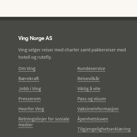
Ving - bunntekst
Ving Norge AS
Ving selger reiser med charter samt pakkereiser med
hotell og rutefly.
Om Ving
Kundeservice
Bærekraft
Reisevilkår
Jobb i Ving
Viktig å vite
Presserom
Pass og visum
Hvorfor Ving
Vaksineinformasjon
Retningslinjer for sosiale
Åpenhetsloven
medier
Tilgjengelighetserklæring