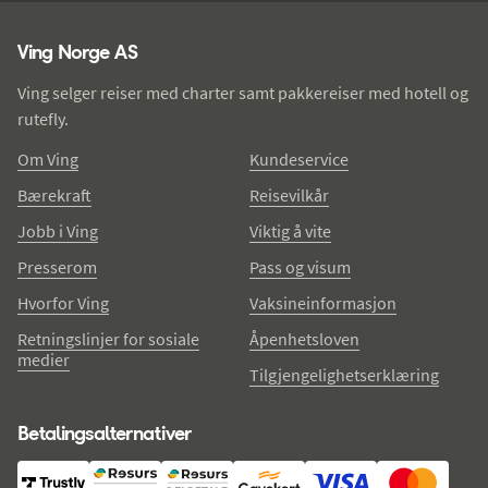
Ving - bunntekst
Ving Norge AS
Ving selger reiser med charter samt pakkereiser med hotell og
rutefly.
Om Ving
Kundeservice
Bærekraft
Reisevilkår
Jobb i Ving
Viktig å vite
Presserom
Pass og visum
Hvorfor Ving
Vaksineinformasjon
Retningslinjer for sosiale
Åpenhetsloven
medier
Tilgjengelighetserklæring
Betalingsalternativer