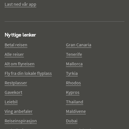
Last ned vår app
Nyttige lenker
Betal reisen
Gran Canaria
Alle reiser
Tenerife
Alt om flyreisen
Mallorca
Fly fra din lokale flyplass
Tyrkia
Restplasser
Rhodos
Gavekort
Kypros
Leiebil
Thailand
Ving anbefaler
Maldivene
Reiseinspirasjon
Dubai