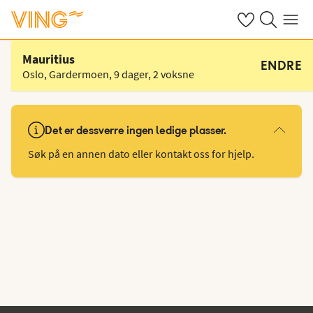
Se dine sparte h
Søk på ving.n
Meny
Velg hotell
Mauritius
ENDRE
Oslo, Gardermoen
,
9 dager
,
2 voksne
Det er dessverre ingen ledige plasser.
Søk på en annen dato eller kontakt oss for hjelp.