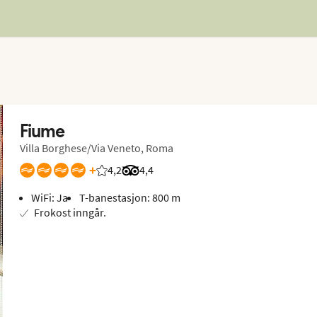
Fiume
Villa Borghese/Via Veneto, Roma
+
4,2
Vurdering fra Vings gjester: 4.172/5
Vurdering fra Tripadvisor: 4.4 of 5
4,4
WiFi: Ja
T-banestasjon: 800 m
Frokost inngår.