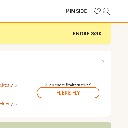
Se dine sparte hot
Søk på ving.no
MIN SIDE
ENDRE SØK
ektefly
Vil du endre flyalternativet?
FLERE FLY
ektefly