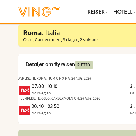
REISER
HOTELL
Velg hotell
Roma
, Italia
Oslo, Gardermoen
,
3 dager
,
2 voksne
Detaljer om flyreisen
RUTEFLY
AVREISE TIL ROMA, FIUMICINO
MA. 24 AUG. 2026
07:00 - 10:10
3 t
Norwegian
Os
Fra
,
til
HJEMREISE TIL OSLO, GARDERMOEN
ON. 26 AUG. 2026
20:40 - 23:50
3 t
Norwegian
Rom
Fra
,
til