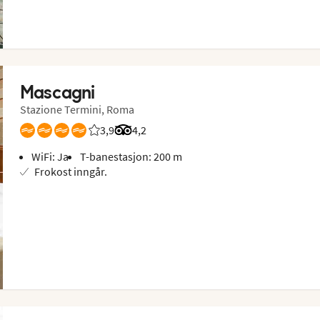
Mascagni
Stazione Termini, Roma
3,9
Vurdering fra Vings gjester: 3.889/5
Vurdering fra Tripadvisor: 4.2 of 5
4,2
WiFi: Ja
T-banestasjon: 200 m
Frokost inngår.