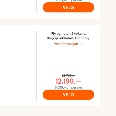
VELG
Fly og hotell 2 voksne.
Bagasje inkludert, Economy.
Prisinformasjon
Tidligere pris,
12.798,—
Nåværende pris,
12.190,—
6.095,—pr. person
VELG