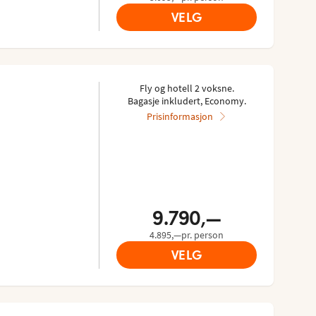
VELG
Fly og hotell 2 voksne.
Bagasje inkludert, Economy.
Prisinformasjon
9.790,—
4.895,—pr. person
VELG