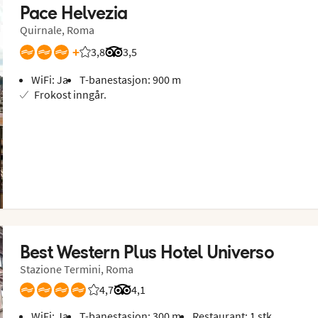
Pace Helvezia
Quirnale, Roma
+
3,8
Vurdering fra Vings gjester: 3.75/5
Vurdering fra Tripadvisor: 3.5 of 5
3,5
WiFi: Ja
T-banestasjon: 900 m
Frokost inngår.
Best Western Plus Hotel Universo
Stazione Termini, Roma
4,7
Vurdering fra Vings gjester: 4.714/5
Vurdering fra Tripadvisor: 4.1 of 5
4,1
WiFi: Ja
T-banestasjon: 300 m
Restaurant: 1 stk.