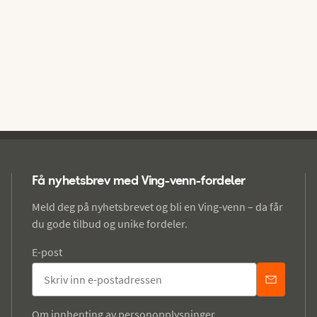
Få nyhetsbrev med Ving-venn-fordeler
Meld deg på nyhetsbrevet og bli en Ving-venn – da får
du gode tilbud og unike fordeler.
E-post
Om innhenting av personopplysninger