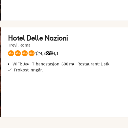
Hotel Delle Nazioni
Trevi, Roma
4,8
Vurdering fra Vings gjester: 4.8/5
Vurdering fra Tripadvisor: 4.1 of 5
4,1
WiFi: Ja
T-banestasjon: 600 m
Restaurant: 1 stk.
Frokost inngår.