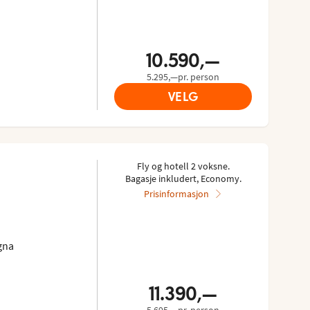
10.590,—
5.295,—pr. person
VELG
Fly og hotell 2 voksne.
Bagasje inkludert, Economy.
Prisinformasjon
gna
11.390,—
5.695,—pr. person