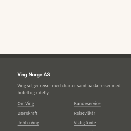
Ving - bunntekst
Ving Norge AS
Ving selger reiser med charter samt pakkereiser med
hotell og rutefly.
Om Ving
Kundeservice
Bærekraft
Reisevilkår
Jobb i Ving
Viktig å vite