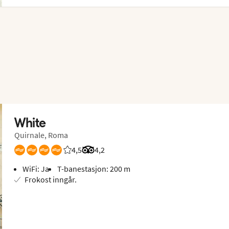
White
Quirnale, Roma
4,5
Vurdering fra Vings gjester: 4.455/5
Vurdering fra Tripadvisor: 4.2 of 5
4,2
WiFi: Ja
T-banestasjon: 200 m
Frokost inngår.