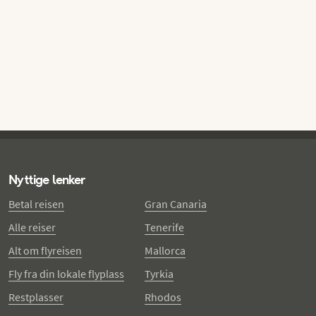
Nyttige lenker
Betal reisen
Gran Canaria
Alle reiser
Tenerife
Alt om flyreisen
Mallorca
Fly fra din lokale flyplass
Tyrkia
Restplasser
Rhodos