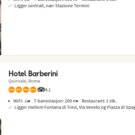
Ligger sentralt, nær Stazione Termini
Hotel Barberini
Quirnale, Roma
Vurdering fra Tripadvisor: 4.1 of 5
4,1
WiFi: Ja
T-banestasjon: 200 m
Restaurant: 1 stk.
Ligger mellom Fontana di Trevi, Via Veneto og Piazza di Spa