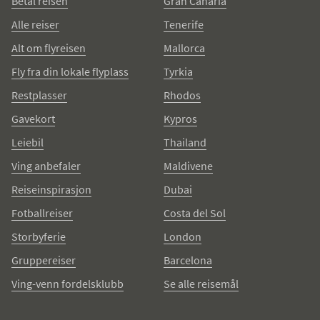
Betal reisen
Gran Canaria
Alle reiser
Tenerife
Alt om flyreisen
Mallorca
Fly fra din lokale flyplass
Tyrkia
Restplasser
Rhodos
Gavekort
Kypros
Leiebil
Thailand
Ving anbefaler
Maldivene
Reiseinspirasjon
Dubai
Fotballreiser
Costa del Sol
Storbyferie
London
Gruppereiser
Barcelona
Ving-venn fordelsklubb
Se alle reisemål