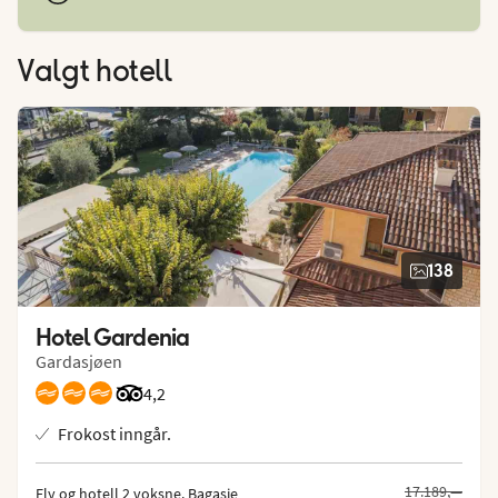
Valgt hotell
138
Hotel Gardenia
Gardasjøen
Vurdering fra Tripadvisor: 4.2 of 5
4,2
Frokost inngår.
Tidligere pris,
17.189,—
Fly og hotell 2 voksne.
 Bagasje 