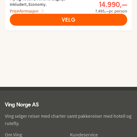
Nåværende p
14.990,—
inkludert, Economy.
Prisinformasjon
7.495,—pr. person
VELG
Ving - bunntekst
Ving Norge AS
Ving selger reiser med charter samt pakkereiser med hotell og
rutefly.
Om Ving
Kundeservice