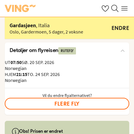
Se dine sparte h
Søk på ving.n
Meny
Velg hotell
Gardasjøen
, Italia
ENDRE
Oslo, Gardermoen
,
5 dager
,
2 voksne
Detaljer om flyreisen
RUTEFLY
UT
07:50
SØ. 20 SEP. 2026
Norwegian
HJEM
21:15
TO. 24 SEP. 2026
Norwegian
Vil du endre flyalternativet?
FLERE FLY
Obs! Prisen er endret