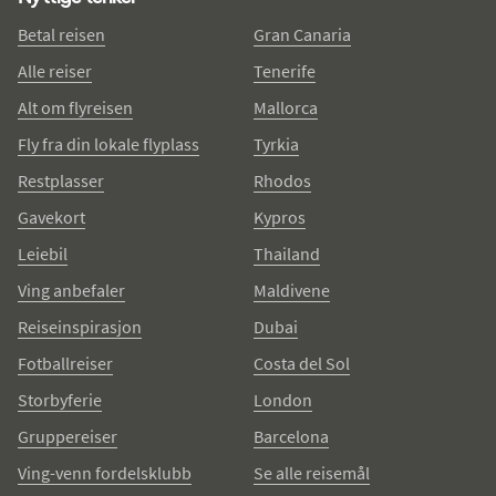
Betal reisen
Gran Canaria
Alle reiser
Tenerife
Alt om flyreisen
Mallorca
Fly fra din lokale flyplass
Tyrkia
Restplasser
Rhodos
Gavekort
Kypros
Leiebil
Thailand
Ving anbefaler
Maldivene
Reiseinspirasjon
Dubai
Fotballreiser
Costa del Sol
Storbyferie
London
Gruppereiser
Barcelona
Ving-venn fordelsklubb
Se alle reisemål