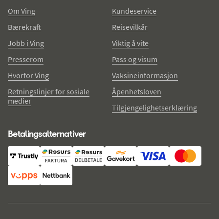
Om Ving
Kundeservice
Bærekraft
Reisevilkår
Jobb i Ving
Viktig å vite
Presserom
Pass og visum
Hvorfor Ving
Vaksineinformasjon
Retningslinjer for sosiale
Åpenhetsloven
medier
Tilgjengelighetserklæring
Betalingsalternativer