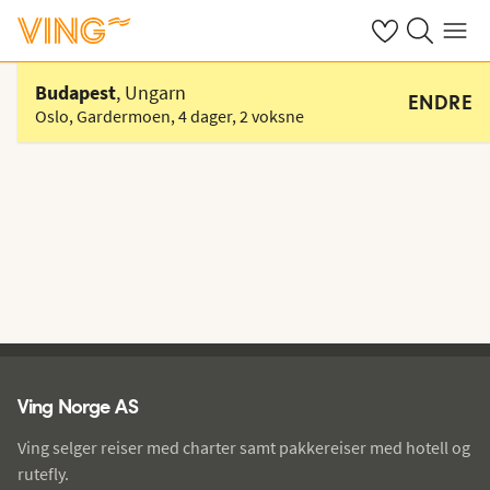
Se dine sparte h
Søk på ving.n
Meny
Velg hotell
Budapest
, Ungarn
ENDRE
Oslo, Gardermoen
,
4 dager
,
2 voksne
Ving - bunntekst
Ving Norge AS
Ving selger reiser med charter samt pakkereiser med hotell og
rutefly.