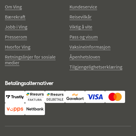
Om Ving
Kundeservice
Bærekraft
Reisevilkår
Jobb i Ving
Viktig å vite
Presserom
Pass og visum
Hvorfor Ving
Vaksineinformasjon
Retningslinjer for sosiale
Åpenhetsloven
medier
Tilgjengelighetserklæring
Betalingsalternativer