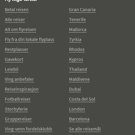
Betal reisen
Gran Canaria
Alle reiser
Tenerife
Alt om flyreisen
Mallorca
Fly fra din lokale flyplass
Tyrkia
Restplasser
Rhodos
Gavekort
Kypros
Leiebil
Thailand
Ving anbefaler
Maldivene
Reiseinspirasjon
Dubai
Fotballreiser
Costa del Sol
Storbyferie
London
Gruppereiser
Barcelona
Ving-venn fordelsklubb
Se alle reisemål