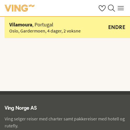
Se dine sparte h
Søk på ving.n
Meny
Velg hotell
Vilamoura
, Portugal
ENDRE
Oslo, Gardermoen
,
4 dager
,
2 voksne
Ving - bunntekst
Ving Norge AS
Ving selger reiser med charter samt pakkereiser med hotell og
rutefly.