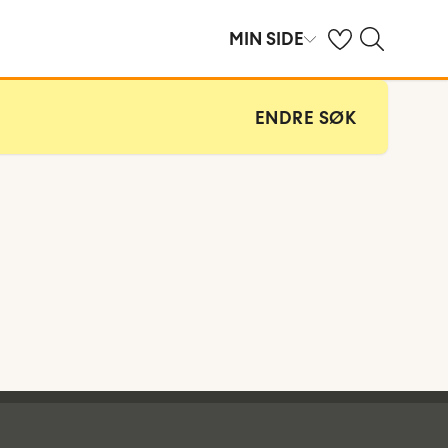
Se dine sparte hot
Søk på ving.no
MIN SIDE
ENDRE SØK