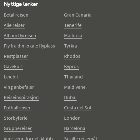
Nyttige lenker
Betal reisen
Gran Canaria
Alle reiser
Tenerife
Alt om flyreisen
Mallorca
Fly fra din lokale flyplass
Tyrkia
Restplasser
Rhodos
Gavekort
Kypros
Leiebil
Thailand
Ving anbefaler
Maldivene
Reiseinspirasjon
Dubai
Fotballreiser
Costa del Sol
Storbyferie
London
Gruppereiser
Barcelona
Ving-venn fordelsklubb
Se alle reisemål