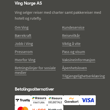
Ving Norge AS
Ving selger reiser med charter samt pakkereiser med
hotell og rutefly.
Om Ving
Kundeservice
Bærekraft
Reisevilkår
Jobb i Ving
Viktig å vite
Presserom
Pass og visum
Hvorfor Ving
Vaksineinformasjon
Retningslinjer for sosiale
Åpenhetsloven
medier
Tilgjengelighetserklæring
Betalingsalternativer