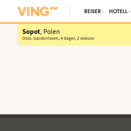
REISER
HOTELL
Velg hotell
Sopot
, Polen
Oslo, Gardermoen
,
4 dager
,
2 voksne
Ving - bunntekst