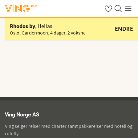
Se dine sparte h
Søk på ving.n
Meny
Velg hotell
Rhodos by
, Hellas
ENDRE
Oslo, Gardermoen
,
4 dager
,
2 voksne
Ving - bunntekst
Ving Norge AS
Ving selger reiser med charter samt pakkereiser med hotell og
rutefly.