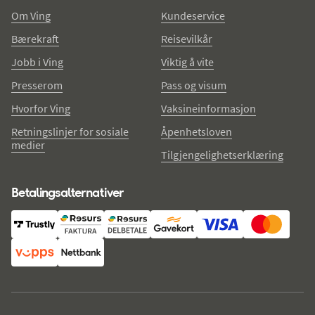
Om Ving
Kundeservice
Bærekraft
Reisevilkår
Jobb i Ving
Viktig å vite
Presserom
Pass og visum
Hvorfor Ving
Vaksineinformasjon
Retningslinjer for sosiale
Åpenhetsloven
medier
Tilgjengelighetserklæring
Betalingsalternativer