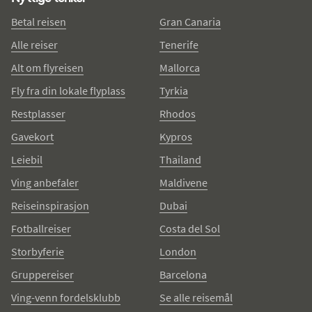
Betal reisen
Gran Canaria
Alle reiser
Tenerife
Alt om flyreisen
Mallorca
Fly fra din lokale flyplass
Tyrkia
Restplasser
Rhodos
Gavekort
Kypros
Leiebil
Thailand
Ving anbefaler
Maldivene
Reiseinspirasjon
Dubai
Fotballreiser
Costa del Sol
Storbyferie
London
Gruppereiser
Barcelona
Ving-venn fordelsklubb
Se alle reisemål