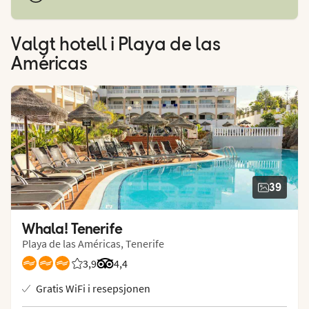
Valgt hotell
i Playa de las
Américas
39
Whala! Tenerife
Playa de las Américas, Tenerife
3,9
Vurdering fra Vings gjester: 3.875/5
Vurdering fra Tripadvisor: 4.4 of 5
4,4
Gratis WiFi i resepsjonen