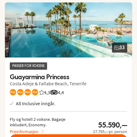
33
PASSER FOR VOKSNE
Guayarmina Princess
Costa Adeje & Fañabe Beach, Tenerife
4,3
Vurdering fra Vings gjester: 4.294/5
Vurdering fra Tripadvisor: 4.4 of 5
4,4
All Inclusive inngår.
Fly og hotell 2 voksne.
 Bagasje 
55.590,—
inkludert, Economy.
Prisinformasjon
27.795,—pr. person