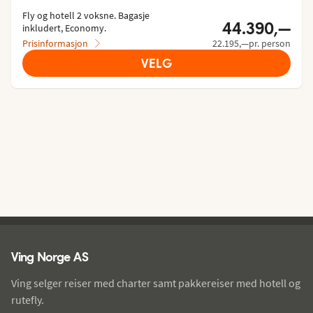
Fly og hotell 2 voksne.
 Bagasje 
44.390,—
inkludert, Economy.
Prisinformasjon
22.195,—pr. person
VELG
Ving - bunntekst
Ving Norge AS
Ving selger reiser med charter samt pakkereiser med hotell og
rutefly.