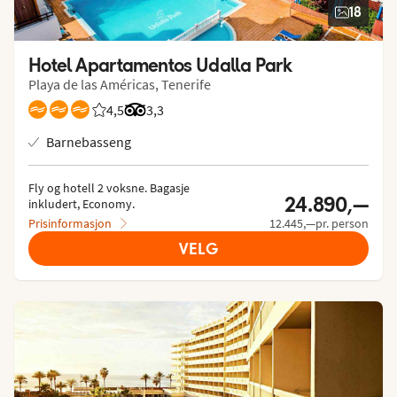
18
Hotel Apartamentos Udalla Park
Playa de las Américas, Tenerife
4,5
Vurdering fra Vings gjester: 4.5/5
Vurdering fra Tripadvisor: 3.3 of 5
3,3
Barnebasseng
Fly og hotell 2 voksne.
 Bagasje 
24.890,—
inkludert, Economy.
Prisinformasjon
12.445,—pr. person
VELG