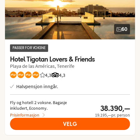
60
PASSER FOR VOKSNE
Hotel Tigotan Lovers & Friends
Playa de las Américas, Tenerife
4,3
Vurdering fra Vings gjester: 4.346/5
Vurdering fra Tripadvisor: 4.3 of 5
4,3
Halvpensjon inngår.
Fly og hotell 2 voksne.
 Bagasje 
38.390,—
inkludert, Economy.
Prisinformasjon
19.195,—pr. person
VELG