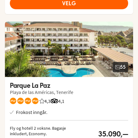
VELG
55
Parque La Paz
Playa de las Américas, Tenerife
4,3
Vurdering fra Vings gjester: 4.331/5
Vurdering fra Tripadvisor: 4.1 of 5
4,1
Frokost inngår.
Fly og hotell 2 voksne.
 Bagasje 
35.090,—
inkludert, Economy.