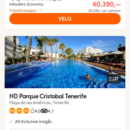
Nåværende p
40.390,—
inkludert, Economy.
Prisinformasjon
20.195,—pr. person
VELG
37
HD Parque Cristobal Tenerife
Playa de las Américas, Tenerife
4,0
Vurdering fra Vings gjester: 4/5
Vurdering fra Tripadvisor: 4.7 of 5
4,7
All Inclusive inngår.