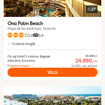
27
Ona Palm Beach
Playa de las Américas, Tenerife
3,5
Vurdering fra Vings gjester: 3.5/5
Vurdering fra Tripadvisor: 3.4 of 5
3,4
Frokost inngår.
Tidligere pris,
26.396,—
Fly og hotell 2 voksne.
 Bagasje 
Nåværende p
24.890,—
inkludert, Economy.
Prisinformasjon
12.445,—pr. person
VELG