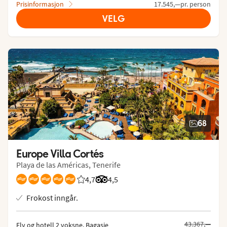
Prisinformasjon
17.545,—pr. person
VELG
68
Europe Villa Cortés
Playa de las Américas, Tenerife
4,7
Vurdering fra Vings gjester: 4.744/5
Vurdering fra Tripadvisor: 4.5 of 5
4,5
Frokost inngår.
Tidligere pris,
43.367,—
Fly og hotell 2 voksne.
 Bagasje 