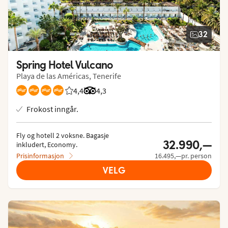
32
Spring Hotel Vulcano
Playa de las Américas, Tenerife
4,4
Vurdering fra Vings gjester: 4.444/5
Vurdering fra Tripadvisor: 4.3 of 5
4,3
Frokost inngår.
Fly og hotell 2 voksne.
 Bagasje 
32.990,—
inkludert, Economy.
Prisinformasjon
16.495,—pr. person
VELG