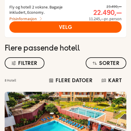
Tidligere pris,
23.490,—
Fly og hotell 2 voksne.
 Bagasje 
Nåværende p
22.490,—
inkludert, Economy.
Prisinformasjon
11.245,—pr. person
VELG
Flere passende hotell
FILTRER
SORTER
FLERE DATOER
KART
8 Hotell