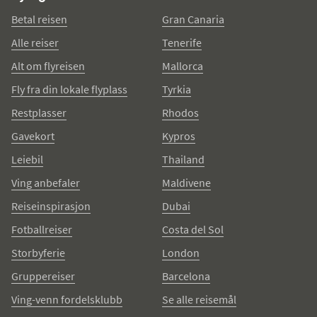
Betal reisen
Gran Canaria
Alle reiser
Tenerife
Alt om flyreisen
Mallorca
Fly fra din lokale flyplass
Tyrkia
Restplasser
Rhodos
Gavekort
Kypros
Leiebil
Thailand
Ving anbefaler
Maldivene
Reiseinspirasjon
Dubai
Fotballreiser
Costa del Sol
Storbyferie
London
Gruppereiser
Barcelona
Ving-venn fordelsklubb
Se alle reisemål