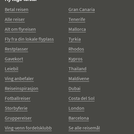
Betal reisen
Gran Canaria
Alle reiser
Tenerife
Alt om flyreisen
Mallorca
Fly fra din lokale flyplass
Tyrkia
Restplasser
Rhodos
Gavekort
Kypros
Leiebil
Thailand
Ving anbefaler
Maldivene
Reiseinspirasjon
Dubai
Fotballreiser
Costa del Sol
Storbyferie
London
Gruppereiser
Barcelona
Ving-venn fordelsklubb
Se alle reisemål