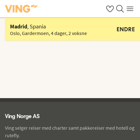
Se dine sparte h
Søk på ving.n
Meny
Velg hotell
Madrid
, Spania
ENDRE
Oslo, Gardermoen
,
4 dager
,
2 voksne
Ving - bunntekst
Ving Norge AS
Ving selger reiser med charter samt pakkereiser med hotell og
rutefly.