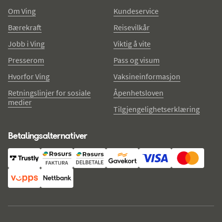
Om Ving
Kundeservice
Bærekraft
Reisevilkår
Jobb i Ving
Viktig å vite
Presserom
Pass og visum
Hvorfor Ving
Vaksineinformasjon
Retningslinjer for sosiale
Åpenhetsloven
medier
Tilgjengelighetserklæring
Betalingsalternativer