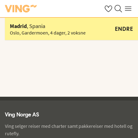
Se dine sparte h
Søk på ving.n
Meny
Velg hotell
Madrid
, Spania
ENDRE
Oslo, Gardermoen
,
4 dager
,
2 voksne
Ving - bunntekst
Ving Norge AS
Ving selger reiser med charter samt pakkereiser med hotell og
rutefly.