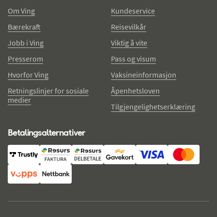
Om Ving
Kundeservice
Bærekraft
Reisevilkår
Jobb i Ving
Viktig å vite
Presserom
Pass og visum
Hvorfor Ving
Vaksineinformasjon
Retningslinjer for sosiale
Åpenhetsloven
medier
Tilgjengelighetserklæring
Betalingsalternativer