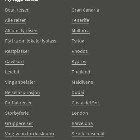
Betal reisen
Gran Canaria
Alle reiser
Tenerife
Alt om flyreisen
Mallorca
Fly fra din lokale flyplass
Tyrkia
Restplasser
Rhodos
Gavekort
Kypros
Leiebil
Thailand
Ving anbefaler
Maldivene
Reiseinspirasjon
Dubai
Fotballreiser
Costa del Sol
Storbyferie
London
Gruppereiser
Barcelona
Ving-venn fordelsklubb
Se alle reisemål