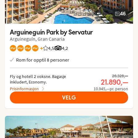
46
Arguineguín Park by Servatur
Arguineguín, Gran Canaria
+
4,5
Vurdering fra Vings gjester: 4.478/5
Vurdering fra Tripadvisor: 4.2 of 5
4,2
Rom for opptil 8 personer
Tidligere pris,
26.328,—
Fly og hotell 2 voksne.
 Bagasje 
Nåværende 
21.890,—
inkludert, Economy.
Prisinformasjon
10.945,—pr. person
VELG