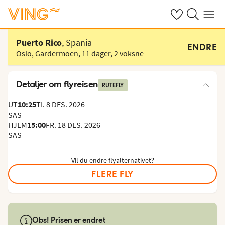
Se dine sparte h
Søk på ving.n
Meny
Velg hotell
Puerto Rico
, Spania
ENDRE
Oslo, Gardermoen
,
11 dager
,
2 voksne
Detaljer om flyreisen
RUTEFLY
UT
10:25
TI. 8 DES. 2026
SAS
HJEM
15:00
FR. 18 DES. 2026
SAS
Vil du endre flyalternativet?
FLERE FLY
Obs! Prisen er endret