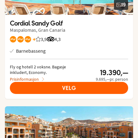
19
Cordial Sandy Golf
Maspalomas, Gran Canaria
+
3,9
Vurdering fra Vings gjester: 3.885/5
Vurdering fra Tripadvisor: 4.3 of 5
4,3
Barnebasseng
Fly og hotell 2 voksne.
 Bagasje 
19.390,—
inkludert, Economy.
Prisinformasjon
9.695,—pr. person
VELG