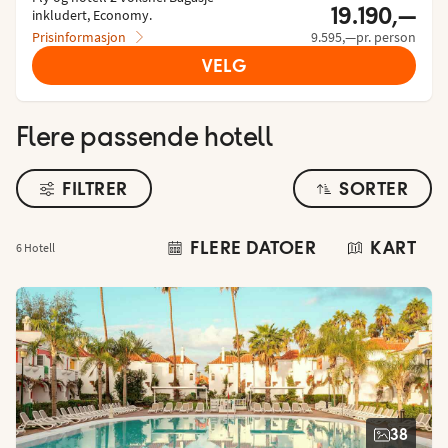
19.190,—
inkludert, Economy.
Prisinformasjon
9.595,—pr. person
VELG
Flere passende hotell
FILTRER
SORTER
FLERE DATOER
KART
6 Hotell
38