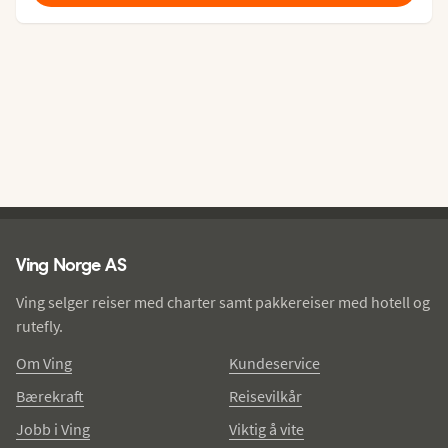
Ving - bunntekst
Ving Norge AS
Ving selger reiser med charter samt pakkereiser med hotell og
rutefly.
Om Ving
Kundeservice
Bærekraft
Reisevilkår
Jobb i Ving
Viktig å vite