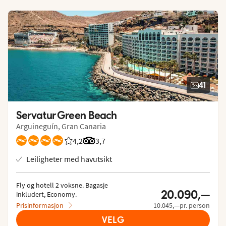
41
Servatur Green Beach
Arguineguín, Gran Canaria
4,2
Vurdering fra Vings gjester: 4.158/5
Vurdering fra Tripadvisor: 3.7 of 5
3,7
Leiligheter med havutsikt
Fly og hotell 2 voksne.
 Bagasje 
20.090,—
inkludert, Economy.
Prisinformasjon
10.045,—pr. person
VELG