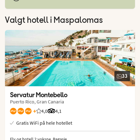
Valgt hotell
i Maspalomas
33
Servatur Montebello
Puerto Rico, Gran Canaria
+
4,0
Vurdering fra Vings gjester: 4.017/5
Vurdering fra Tripadvisor: 4.1 of 5
4,1
Gratis WiFi på hele hotellet
Fly og hotell 2 voksne.
 Bagasje 