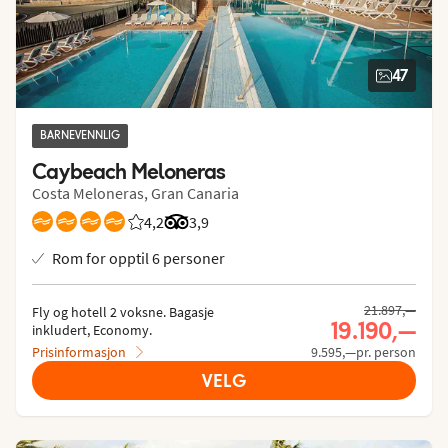
47
BARNEVENNLIG
Caybeach Meloneras
Costa Meloneras, Gran Canaria
4,2
Vurdering fra Vings gjester: 4.24/5
Vurdering fra Tripadvisor: 3.9 of 5
3,9
Rom for opptil 6 personer
Tidligere pris,
21.897,—
Fly og hotell 2 voksne.
 Bagasje 
Nåværende 
19.190,—
inkludert, Economy.
Prisinformasjon
9.595,—pr. person
VELG