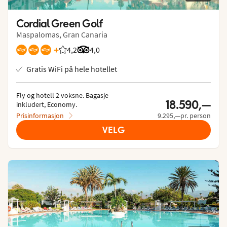
Cordial Green Golf
Maspalomas, Gran Canaria
+
4,2
Vurdering fra Vings gjester: 4.189/5
Vurdering fra Tripadvisor: 4 of 5
4,0
Gratis WiFi på hele hotellet
Fly og hotell 2 voksne.
 Bagasje 
18.590,—
inkludert, Economy.
Prisinformasjon
9.295,—pr. person
VELG