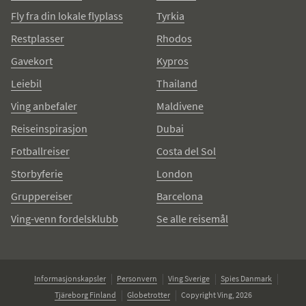
Fly fra din lokale flyplass
Tyrkia
Restplasser
Rhodos
Gavekort
Kypros
Leiebil
Thailand
Ving anbefaler
Maldivene
Reiseinspirasjon
Dubai
Fotballreiser
Costa del Sol
Storbyferie
London
Gruppereiser
Barcelona
Ving-venn fordelsklubb
Se alle reisemål
Informasjonskapsler
Personvern
Ving Sverige
Spies Danmark
Tjäreborg Finland
Globetrotter
Copyright Ving, 2026