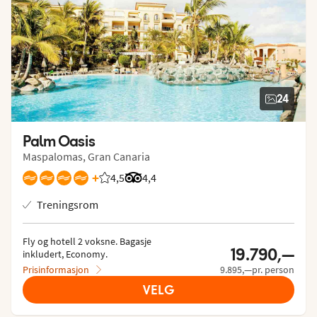
24
Palm Oasis
Maspalomas, Gran Canaria
+
4,5
Vurdering fra Vings gjester: 4.509/5
Vurdering fra Tripadvisor: 4.4 of 5
4,4
Treningsrom
Fly og hotell 2 voksne.
 Bagasje 
19.790,—
inkludert, Economy.
Prisinformasjon
9.895,—pr. person
VELG