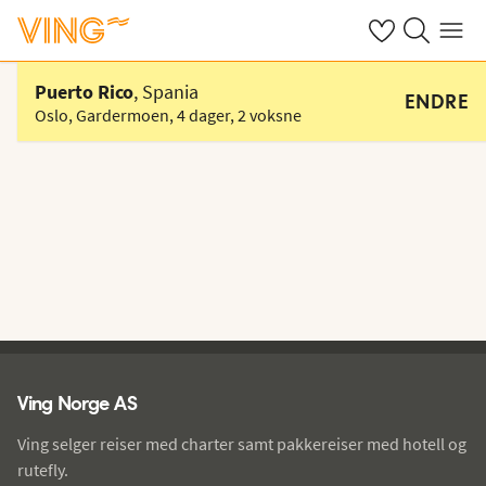
Se dine sparte h
Søk på ving.n
Meny
Velg hotell
Puerto Rico
, Spania
ENDRE
Oslo, Gardermoen
,
4 dager
,
2 voksne
Ving - bunntekst
Ving Norge AS
Ving selger reiser med charter samt pakkereiser med hotell og
rutefly.