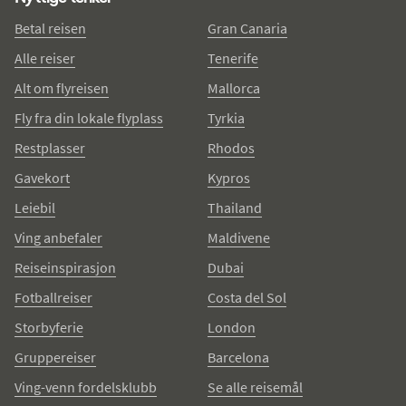
Betal reisen
Gran Canaria
Alle reiser
Tenerife
Alt om flyreisen
Mallorca
Fly fra din lokale flyplass
Tyrkia
Restplasser
Rhodos
Gavekort
Kypros
Leiebil
Thailand
Ving anbefaler
Maldivene
Reiseinspirasjon
Dubai
Fotballreiser
Costa del Sol
Storbyferie
London
Gruppereiser
Barcelona
Ving-venn fordelsklubb
Se alle reisemål