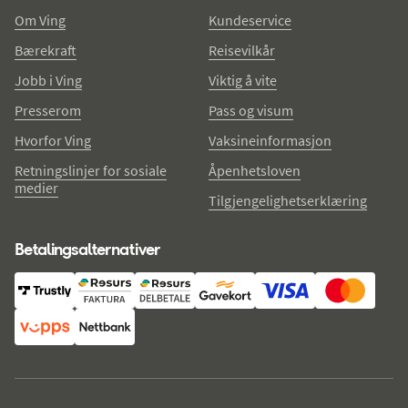
Om Ving
Kundeservice
Bærekraft
Reisevilkår
Jobb i Ving
Viktig å vite
Presserom
Pass og visum
Hvorfor Ving
Vaksineinformasjon
Retningslinjer for sosiale
Åpenhetsloven
medier
Tilgjengelighetserklæring
Betalingsalternativer