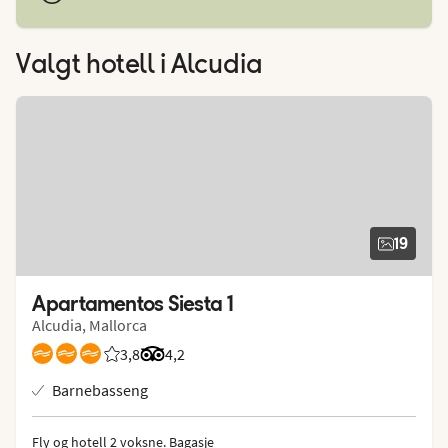
Valgt hotell
i Alcudia
19
Apartamentos Siesta 1
Alcudia, Mallorca
3,8
Vurdering fra Vings gjester: 3.75/5
Vurdering fra Tripadvisor: 4.2 of 5
4,2
Barnebasseng
Fly og hotell 2 voksne.
 Bagasje 