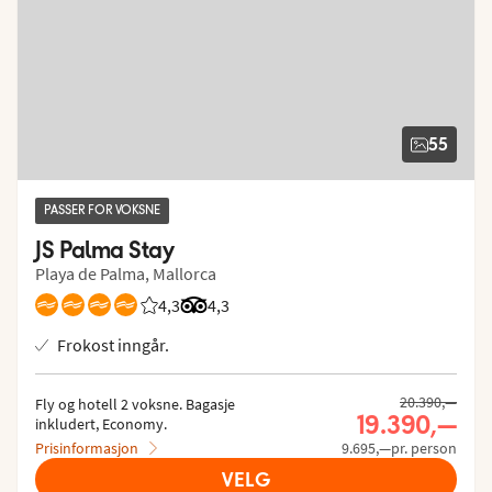
55
PASSER FOR VOKSNE
JS Palma Stay
Playa de Palma, Mallorca
4,3
Vurdering fra Vings gjester: 4.318/5
Vurdering fra Tripadvisor: 4.3 of 5
4,3
Frokost inngår.
Tidligere pris,
20.390,—
Fly og hotell 2 voksne.
 Bagasje 
Nåværende 
19.390,—
inkludert, Economy.
Prisinformasjon
9.695,—pr. person
VELG