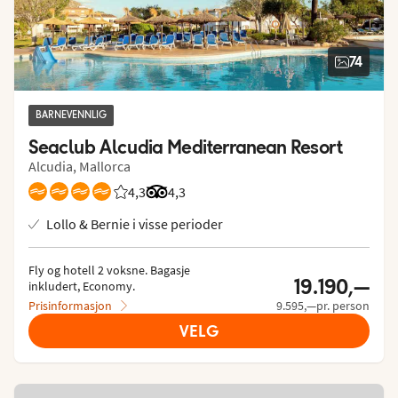
74
BARNEVENNLIG
Seaclub Alcudia Mediterranean Resort
Alcudia, Mallorca
4,3
Vurdering fra Vings gjester: 4.268/5
Vurdering fra Tripadvisor: 4.3 of 5
4,3
Lollo & Bernie i visse perioder
Fly og hotell 2 voksne.
 Bagasje 
19.190,—
inkludert, Economy.
Prisinformasjon
9.595,—pr. person
VELG