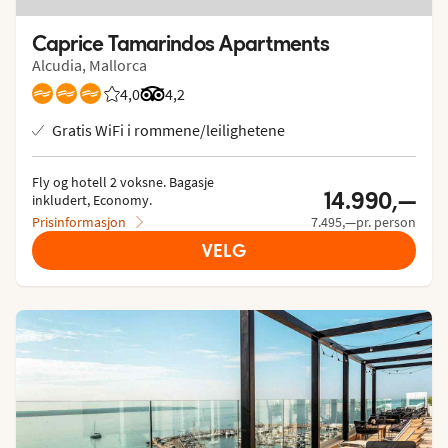
Caprice Tamarindos Apartments
Alcudia, Mallorca
4,0
Vurdering fra Vings gjester: 4/5
Vurdering fra Tripadvisor: 4.2 of 5
4,2
Gratis WiFi i rommene/leilighetene
Fly og hotell 2 voksne.
 Bagasje 
14.990,—
inkludert, Economy.
Prisinformasjon
7.495,—pr. person
VELG