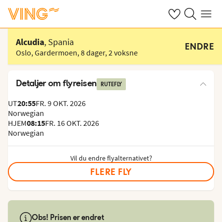
Se dine sparte h
Søk på ving.n
Meny
Velg hotell
Alcudia
, Spania
ENDRE
Oslo, Gardermoen
,
8 dager
,
2 voksne
Detaljer om flyreisen
RUTEFLY
UT
20:55
FR. 9 OKT. 2026
Norwegian
HJEM
08:15
FR. 16 OKT. 2026
Norwegian
Vil du endre flyalternativet?
FLERE FLY
Obs! Prisen er endret