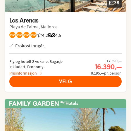
38
Las Arenas
Playa de Palma, Mallorca
4,2
Vurdering fra Vings gjester: 4.23/5
Vurdering fra Tripadvisor: 4.5 of 5
4,5
Frokost inngår.
Tidligere pris,
17.390,—
Fly og hotell 2 voksne.
 Bagasje 
Nåværende 
16.390,—
inkludert, Economy.
Prisinformasjon
8.195,—pr. person
VELG
Hotels