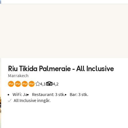
Riu Tikida Palmeraie - All Inclusive
Marrakech
4,1
Vurdering fra Vings gjester: 4.087/5
Vurdering fra Tripadvisor: 4.2 of 5
4,2
WiFi: Ja
Restaurant: 3 stk.
Bar: 3 stk.
All Inclusive inngår.