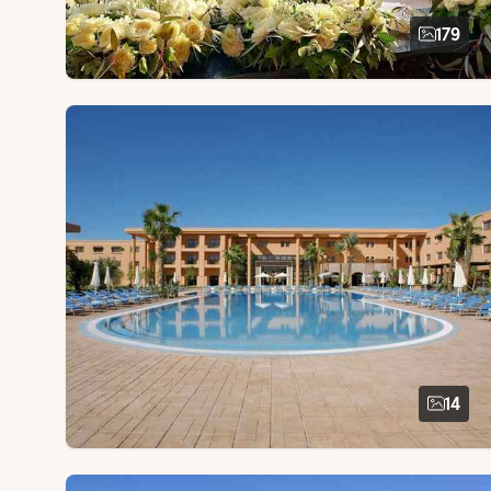
179
14