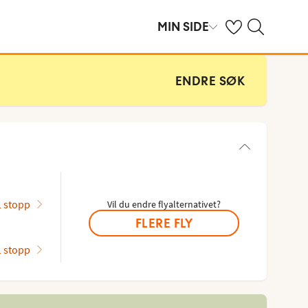
Se dine sparte hot
Søk på ving.no
MIN SIDE
ENDRE SØK
1 stopp
Vil du endre flyalternativet?
FLERE FLY
1 stopp