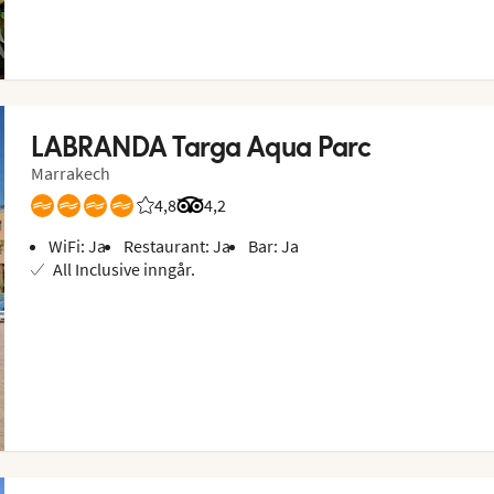
LABRANDA Targa Aqua Parc
Marrakech
4,8
Vurdering fra Vings gjester: 4.75/5
Vurdering fra Tripadvisor: 4.2 of 5
4,2
WiFi: Ja
Restaurant: Ja
Bar: Ja
All Inclusive inngår.