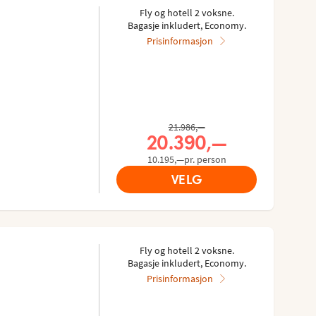
Fly og hotell 2 voksne.
Bagasje inkludert, Economy.
Prisinformasjon
Tidligere pris,
21.986,—
Nåværende pris,
20.390,—
10.195,—pr. person
VELG
Fly og hotell 2 voksne.
Bagasje inkludert, Economy.
Prisinformasjon