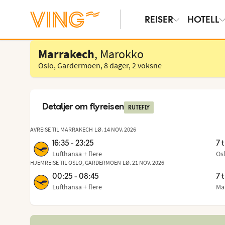
REISER
HOTELL
Velg hotell
Marrakech
, Marokko
Oslo, Gardermoen
,
8 dager
,
2 voksne
Detaljer om flyreisen
RUTEFLY
AVREISE TIL MARRAKECH
LØ. 14 NOV. 2026
16:35 - 23:25
7 
Lufthansa
+ flere
Os
Fr
,
til
HJEMREISE TIL OSLO, GARDERMOEN
LØ. 21 NOV. 2026
00:25 - 08:45
7 
Lufthansa
+ flere
Ma
Fr
,
til