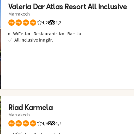
Valeria Dar Atlas Resort All Inclusive
Marrakech
4,2
Vurdering fra Vings gjester: 4.2/5
Vurdering fra Tripadvisor: 4.2 of 5
4,2
WiFi: Ja
Restaurant: Ja
Bar: Ja
All Inclusive inngår.
Riad Karmela
Marrakech
4,9
Vurdering fra Vings gjester: 4.857/5
Vurdering fra Tripadvisor: 4.7 of 5
4,7