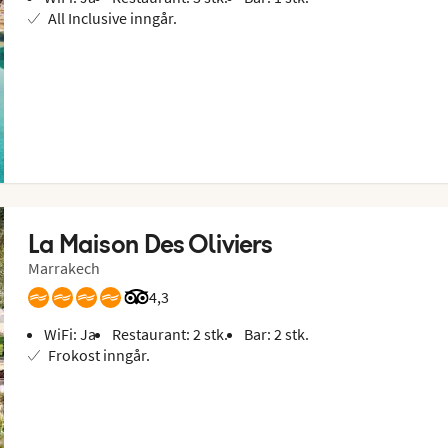
All Inclusive inngår.
La Maison Des Oliviers
Marrakech
Vurdering fra Tripadvisor: 4.3 of 5
4,3
WiFi: Ja
Restaurant: 2 stk.
Bar: 2 stk.
Frokost inngår.