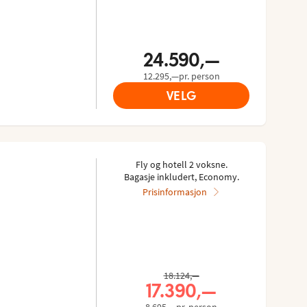
24.590,—
12.295,—pr. person
VELG
Fly og hotell 2 voksne.
Bagasje inkludert, Economy.
Prisinformasjon
Tidligere pris,
18.124,—
Nåværende pris,
17.390,—
8.695,—pr. person