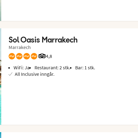
Sol Oasis Marrakech
Marrakech
Vurdering fra Tripadvisor: 4.8 of 5
4,8
WiFi: Ja
Restaurant: 2 stk.
Bar: 1 stk.
All Inclusive inngår.