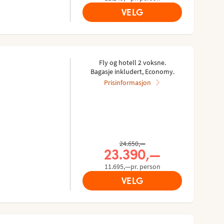
VELG
Fly og hotell 2 voksne.
Bagasje inkludert, Economy.
Prisinformasjon
Tidligere pris,
24.650,—
Nåværende pris,
23.390,—
11.695,—pr. person
VELG