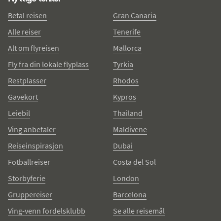
Betal reisen
Gran Canaria
Alle reiser
Tenerife
Alt om flyreisen
Mallorca
Fly fra din lokale flyplass
Tyrkia
Restplasser
Rhodos
Gavekort
Kypros
Leiebil
Thailand
Ving anbefaler
Maldivene
Reiseinspirasjon
Dubai
Fotballreiser
Costa del Sol
Storbyferie
London
Gruppereiser
Barcelona
Ving-venn fordelsklubb
Se alle reisemål