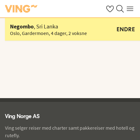
Se dine sparte h
Søk på ving.n
Meny
Velg hotell
Negombo
, Sri Lanka
ENDRE
Oslo, Gardermoen
,
4 dager
,
2 voksne
Ving - bunntekst
Ving Norge AS
Ving selger reiser med charter samt pakkereiser med hotell og
rutefly.