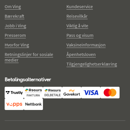
Om Ving
Kundeservice
Bærekraft
Reisevilkår
Jobb i Ving
Viktig å vite
Presserom
Pass og visum
Hvorfor Ving
Vaksineinformasjon
Retningslinjer for sosiale
Åpenhetsloven
medier
Tilgjengelighetserklæring
Betalingsalternativer