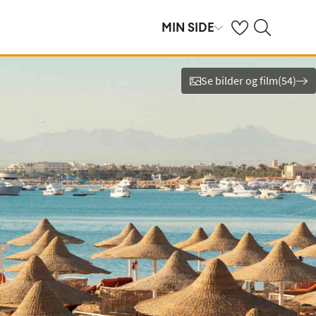
Se dine sparte hot
Søk på ving.no
MIN SIDE
Se bilder og film
(
54
)