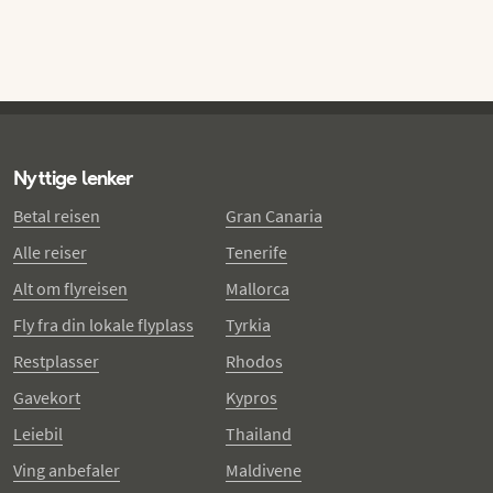
Nyttige lenker
Betal reisen
Gran Canaria
Alle reiser
Tenerife
Alt om flyreisen
Mallorca
Fly fra din lokale flyplass
Tyrkia
Restplasser
Rhodos
Gavekort
Kypros
Leiebil
Thailand
Ving anbefaler
Maldivene