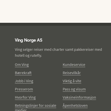
Ving - bunntekst
Ving Norge AS
Ving selger reiser med charter samt pakkereiser med
hotell og rutefly.
Om Ving
Kundeservice
Bærekraft
Reisevilkår
Jobb i Ving
Viktig å vite
Presserom
Pass og visum
Hvorfor Ving
Vaksineinformasjon
Retningslinjer for sosiale
Åpenhetsloven
medier