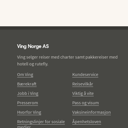
Ving - bunntekst
Ving Norge AS
Ving selger reiser med charter samt pakkereiser med
hotell og rutefly.
Om Ving
Kundeservice
Bærekraft
Reisevilkår
Jobb i Ving
Viktig å vite
Presserom
Pass og visum
Hvorfor Ving
Vaksineinformasjon
Retningslinjer for sosiale
Åpenhetsloven
medier