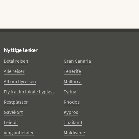
Nyttige lenker
Betal reisen
Gran Canaria
Alle reiser
Tenerife
Alt om flyreisen
Mallorca
Fly fra din lokale flyplass
Tyrkia
Restplasser
Rhodos
Gavekort
Kypros
Leiebil
Thailand
Ving anbefaler
Maldivene