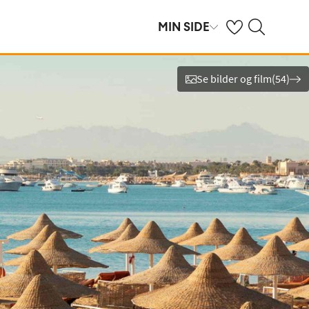
Se dine sparte hot
Søk på ving.no
MIN SIDE
Se bilder og film
(
54
)