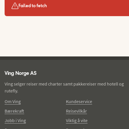
Failed to fetch
Ving - bunntekst
Ving Norge AS
Ving selger reiser med charter samt pakkereiser med hotell og
rutefly.
Om Ving
Kundeservice
Bærekraft
Reisevilkår
Jobb i Ving
Viktig å vite