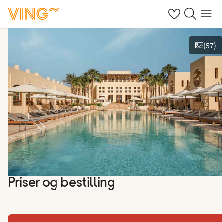
Se dine sparte h
Søk på ving.n
Meny
(
57
)
Vis bilder
Priser og bestilling