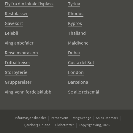
Fly fra din lokale flyplass
Tyrkia
Restplasser
Rhodos
Gavekort
Kypros
Leiebil
Thailand
Ving anbefaler
Maldivene
Reiseinspirasjon
Dubai
Fotballreiser
Costa del Sol
Storbyferie
London
Gruppereiser
Barcelona
Ving-venn fordelsklubb
Se alle reisemål
Informasjonskapsler
Personvern
Ving Sverige
Spies Danmark
Tjäreborg Finland
Globetrotter
Copyright Ving, 2026