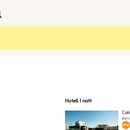
l
Hotell 1 natt
Cat
Barc