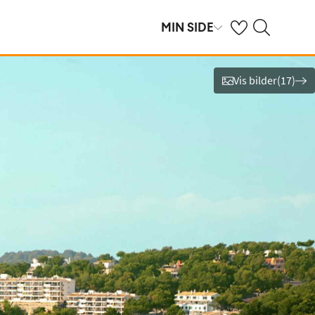
Se dine sparte hot
Søk på ving.no
MIN SIDE
Vis bilder
(
17
)