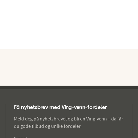
volts stikkontakter. Romservice mot betaling.

Lugarens størrelse: ca. 17 m²

Lugarenes utseende og planløsning kan variere.
Få nyhetsbrev med Ving-venn-fordeler
Meld deg på nyhetsbrevet og bli en Ving-venn – da får
du gode tilbud og unike fordeler.