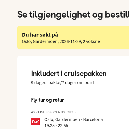
Se tilgjengelighet og bestil
Du har søkt på
Oslo, Gardermoen
,
2026-11-29
,
2 voksne
Inkludert i cruisepakken
9 dagers pakke/7 dager om bord
Fly tur og retur
AVREISE SØ. 29 NOV. 2026
Oslo, Gardermoen - Barcelona
19:25 - 22:55