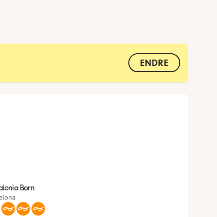
ENDRE
alonia Born
elona