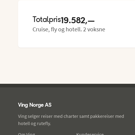
stikkontakter. Romservice mot betaling.

19.582,—
Lugarens størrelse: ca. 12–16 m²

Totalpris
Cruise, fly og hotell. 2 voksne
Lugarenes utseende og planløsning kan variere.
Ving - bunntekst
Ving Norge AS
Ving selger reiser med charter samt pakkereiser med
hotell og rutefly.
Om Ving
Kundeservice