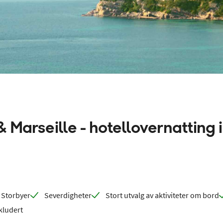
Marseille - hotellovernatting i
Storbyer
Severdigheter
Stort utvalg av aktiviteter om bord
kludert