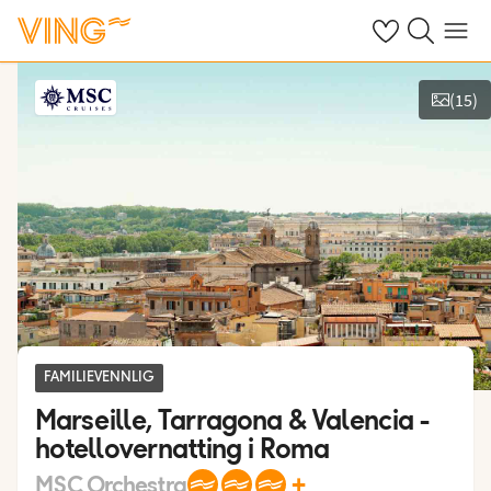
Se dine sparte h
Søk på ving.n
Meny
(
15
)
Vis bilder
FAMILIEVENNLIG
Marseille, Tarragona & Valencia -
hotellovernatting i Roma
+
MSC Orchestra