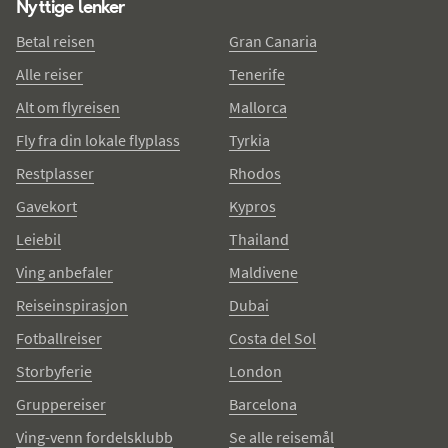
Nyttige lenker
Betal reisen
Gran Canaria
Alle reiser
Tenerife
Alt om flyreisen
Mallorca
Fly fra din lokale flyplass
Tyrkia
Restplasser
Rhodos
Gavekort
Kypros
Leiebil
Thailand
Ving anbefaler
Maldivene
Reiseinspirasjon
Dubai
Fotballreiser
Costa del Sol
Storbyferie
London
Gruppereiser
Barcelona
Ving-venn fordelsklubb
Se alle reisemål