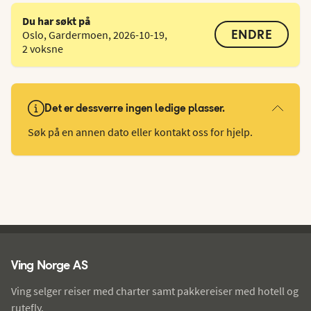
Du har søkt på
ENDRE
Oslo, Gardermoen
,
2026-10-19
,
2 voksne
Det er dessverre ingen ledige plasser.
Søk på en annen dato eller kontakt oss for hjelp.
Ving - bunntekst
Ving Norge AS
Ving selger reiser med charter samt pakkereiser med hotell og
rutefly.