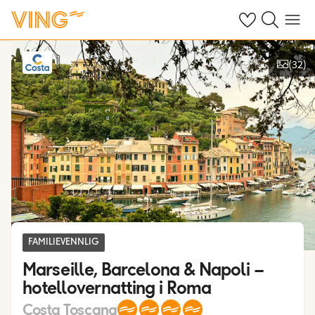
Se dine sparte h
Søk på ving.n
Meny
(
32
)
Vis bilder
FAMILIEVENNLIG
Marseille, Barcelona & Napoli –
hotellovernatting i Roma
Costa Toscana