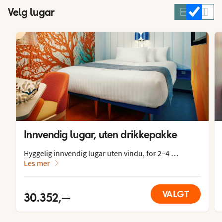
Velg lugar
Innvendig lugar, uten drikkepakke
Hyggelig innvendig lugar uten vindu, for 2–4 
personer.

Les mer
Lugaren har dobbeltseng eller to enkeltsenger, 
ekstra oppredning i nedfellbar seng og sovesofa. Den 
VALGT
30.352,—
er også utstyrt med tv, radio, telefon, USB-uttak, safe, 
skrivebord, hårføner og garderobe. Wc og dusj. 