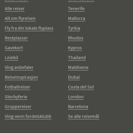
Alle reiser
Tenerife
Alt om flyreisen
Mallorca
Fly fra din lokale flyplass
Tyrkia
Restplasser
Rhodos
Gavekort
Kypros
Leiebil
Thailand
Ving anbefaler
Maldivene
Reiseinspirasjon
Dubai
Fotballreiser
Costa del Sol
Storbyferie
London
Gruppereiser
Barcelona
Ving-venn fordelsklubb
Se alle reisemål