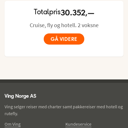
Aircondition og 110/220 volts stikkontakter. 
Romservice mot betaling.

30.352,—
Totalpris
Lugarens størrelse: ca. 12–16 m²

Cruise, fly og hotell. 2 voksne
Lugarenes utseende og planløsning kan variere.
GÅ VIDERE
Ving - bunntekst
Ving Norge AS
Ving selger reiser med charter samt pakkereiser med hotell og
rutefly.
Om Ving
Kundeservice