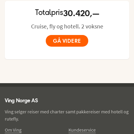
110/220 volts stikkontakter. Romservice mot 
betaling.

30.420,—
Totalpris
Lugarens størrelse: ca. 14 m²

Cruise, fly og hotell. 2 voksne
Lugarenes utseende kan variere.
GÅ VIDERE
Ving - bunntekst
Ving Norge AS
Ving selger reiser med charter samt pakkereiser med hotell og
rutefly.
Om Ving
Kundeservice