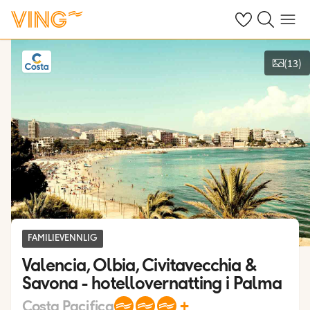
Se dine sparte h
Søk på ving.n
Meny
(
13
)
Vis bilder
FAMILIEVENNLIG
Valencia, Olbia, Civitavecchia &
Savona - hotellovernatting i Palma
+
Costa Pacifica