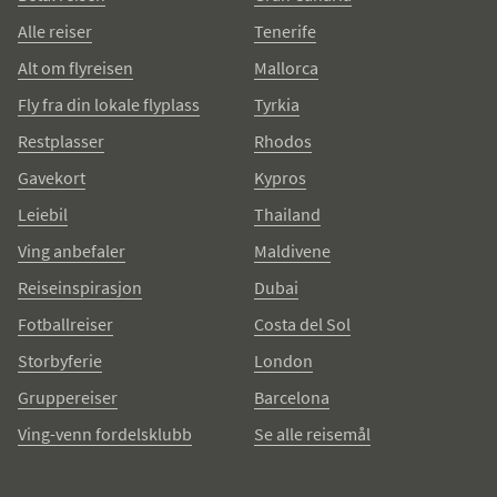
Alle reiser
Tenerife
Alt om flyreisen
Mallorca
Fly fra din lokale flyplass
Tyrkia
Restplasser
Rhodos
Gavekort
Kypros
Leiebil
Thailand
Ving anbefaler
Maldivene
Reiseinspirasjon
Dubai
Fotballreiser
Costa del Sol
Storbyferie
London
Gruppereiser
Barcelona
Ving-venn fordelsklubb
Se alle reisemål