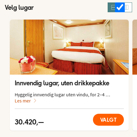
Velg lugar
Innvendig lugar, uten drikkepakke
Hyggelig innvendig lugar uten vindu, for 2–4 
personer.

Les mer
Lugaren har en dobbeltseng eller to enkeltsenger, 
ekstra oppredning i nedfellbar seng. Den er utstyrt 
VALGT
30.420,—
med tv, radio, telefon, safe, minibar, skrivebord, 
hårføner og garderobe. Wc og dusj. Aircondition og 