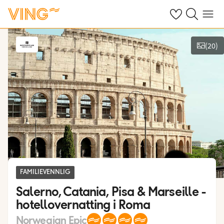
Se dine sparte h
Søk på ving.n
Meny
(
20
)
Vis bilder
FAMILIEVENNLIG
Salerno, Catania, Pisa & Marseille -
hotellovernatting i Roma
Norwegian Epic