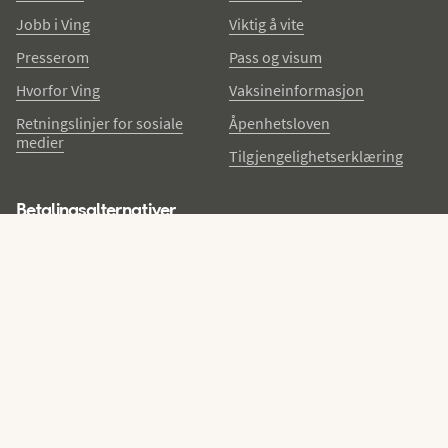
Jobb i Ving
Viktig å vite
Presserom
Pass og visum
Hvorfor Ving
Vaksineinformasjon
Retningslinjer for sosiale
Åpenhetsloven
medier
Tilgjengelighetserklæring
Betalingsalternativer
Få nyhetsbrev med Ving-venn-fordeler
Meld deg på nyhetsbrevet og bli en Ving-venn – da får du gode