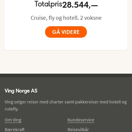
28.544,—
Totalpris
Balkongens størrelse: ca. 6 m²

Utseendet på lugarene kan variere.
Cruise, fly og hotell. 2 voksne
GÅ VIDERE
Ving - bunntekst
Ving Norge AS
Ving selger reiser med charter samt pakkereiser med hotell og
rutefly.
Om Ving
Kundeservice
Bærekraft
Reisevilkår