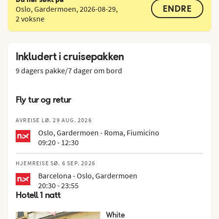
ENDRE
Oslo, Gardermoen
,
2026-08-29
,
2 voksne
Inkludert i cruisepakken
9 dagers pakke/7 dager om bord
Fly tur og retur
AVREISE LØ. 29 AUG. 2026
Oslo, Gardermoen - Roma, Fiumicino
09:20 - 12:30
HJEMREISE SØ. 6 SEP. 2026
Barcelona - Oslo, Gardermoen
20:30 - 23:55
Hotell 1 natt
White