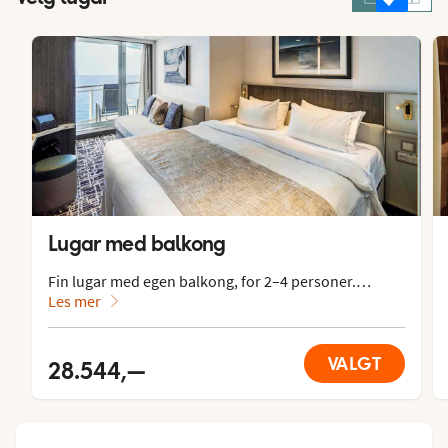
Lugar med balkong
Fin lugar med egen balkong, for 2–4 personer.

Les mer
Lugaren har en dobbeltseng, ekstra oppredning i 
sofa. Lugaren er utstyrt med en liten sittegruppe, tv, 
telefon, safe, minibar, skrivebord, hårføner og 
VALGT
28.544,—
garderobeskap. Wc og dusj. Aircondition og 110/220 
volts stikkontakter.

Lugarens størrelse: ca. 21 m²
