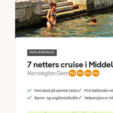
FAMILIEVENNLIG
7 netters cruise i Midde
Norwegian Gem
Fem land på samme reise
Fire italienske r
Barne- og ungdomsklubb
Helpensjon er in