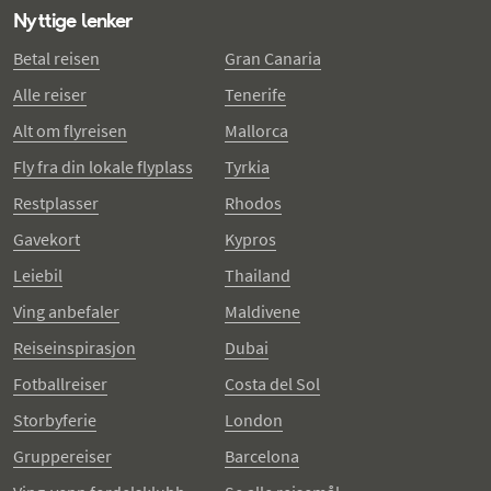
Nyttige lenker
Betal reisen
Gran Canaria
Alle reiser
Tenerife
Alt om flyreisen
Mallorca
Fly fra din lokale flyplass
Tyrkia
Restplasser
Rhodos
Gavekort
Kypros
Leiebil
Thailand
Ving anbefaler
Maldivene
Reiseinspirasjon
Dubai
Fotballreiser
Costa del Sol
Storbyferie
London
Gruppereiser
Barcelona