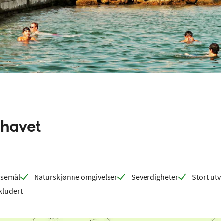
lhavet
eisemål
Naturskjønne omgivelser
Severdigheter
Stort utv
kludert