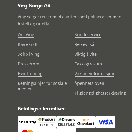
Ving Norge AS
Ving selger reiser med charter samt pakkereiser med
hotell og rutefly.
Om Ving
Kundeservice
Bærekraft
Reisevilkår
Jobb i Ving
Viktig å vite
Presserom
Pass og visum
Hvorfor Ving
Vaksineinformasjon
Retningslinjer for sosiale
Åpenhetsloven
medier
Tilgjengelighetserklæring
Betalingsalternativer