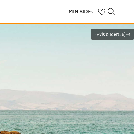
Se dine sparte hot
Søk på ving.no
MIN SIDE
Vis bilder
(
26
)