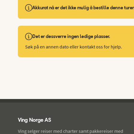
Akkurat nå er det ikke mulig å bestille denne turen
Det er dessverre ingen ledige plasser.
Søk på en annen dato eller kontakt oss for hjelp.
Ving - bunntekst
Ving Norge AS
Ving selger reiser med charter samt pakkereiser med