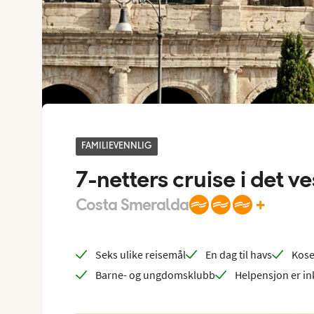
FAMILIEVENNLIG
7-netters cruise i det v
+
Costa Smeralda
Seks ulike reisemål
En dag til havs
Kose
Barne- og ungdomsklubb
Helpensjon er in