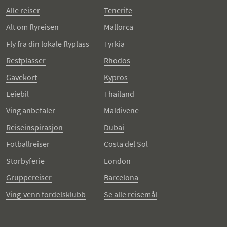
Alle reiser
Tenerife
Alt om flyreisen
Mallorca
Fly fra din lokale flyplass
Tyrkia
Restplasser
Rhodos
Gavekort
Kypros
Leiebil
Thailand
Ving anbefaler
Maldivene
Reiseinspirasjon
Dubai
Fotballreiser
Costa del Sol
Storbyferie
London
Gruppereiser
Barcelona
Ving-venn fordelsklubb
Se alle reisemål