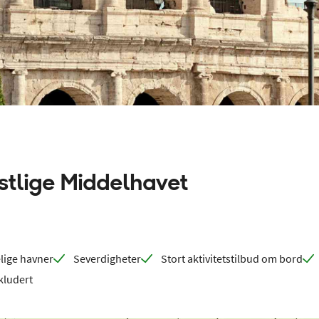
estlige Middelhavet
lige havner
Severdigheter
Stort aktivitetstilbud om bord
kludert