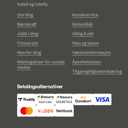
hotell og rutefly.
Om Ving
Kundeservice
Bærekraft
Reisevilkår
Jobb i Ving
Viktig å vite
Presserom
Pass og visum
Hvorfor Ving
Vaksineinformasjon
Retningslinjer for sosiale
Åpenhetsloven
medier
Tilgjengelighetserklæring
Betalingsalternativer