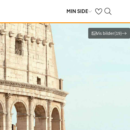
Se dine sparte hot
Søk på ving.no
MIN SIDE
Vis bilder
(
19
)