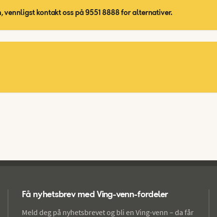
, vennligst kontakt oss på 9551 8888 for alternativer.
Få nyhetsbrev med Ving-venn-fordeler
Meld deg på nyhetsbrevet og bli en Ving-venn – da får