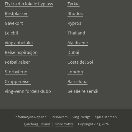
Fly fra din lokale flyplass
Tyrkia
Restplasser
Rhodos
Gavekort
Kypros
Leiebil
Thailand
Ving anbefaler
Maldivene
Reiseinspirasjon
Dubai
Fotballreiser
Costa del Sol
Storbyferie
London
Gruppereiser
Barcelona
Ving-venn fordelsklubb
Se alle reisemål
Informasjonskapsler
Personvern
Ving Sverige
Spies Danmark
Tjäreborg Finland
Globetrotter
Copyright Ving, 2026