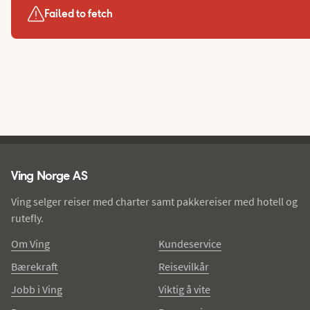
Failed to fetch
Ving - bunntekst
Ving Norge AS
Ving selger reiser med charter samt pakkereiser med hotell og
rutefly.
Om Ving
Kundeservice
Bærekraft
Reisevilkår
Jobb i Ving
Viktig å vite