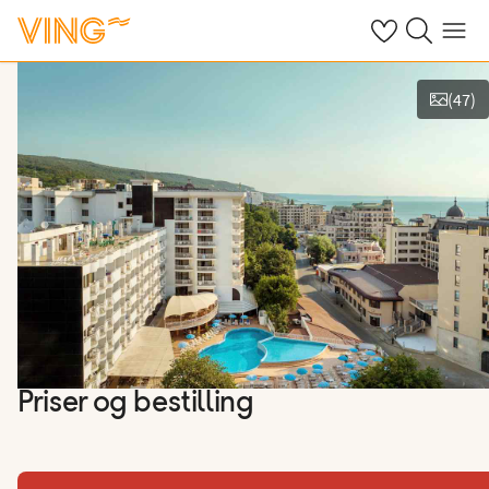
Se dine sparte h
Søk på ving.n
Meny
(
47
)
Vis bilder
Priser og bestilling