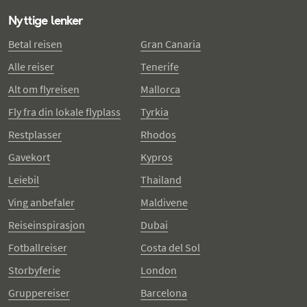
Nyttige lenker
Betal reisen
Gran Canaria
Alle reiser
Tenerife
Alt om flyreisen
Mallorca
Fly fra din lokale flyplass
Tyrkia
Restplasser
Rhodos
Gavekort
Kypros
Leiebil
Thailand
Ving anbefaler
Maldivene
Reiseinspirasjon
Dubai
Fotballreiser
Costa del Sol
Storbyferie
London
Gruppereiser
Barcelona