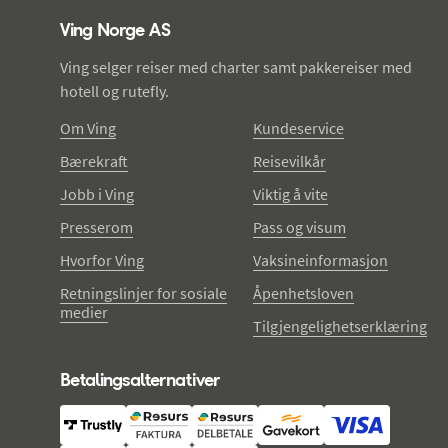
Ving Norge AS
Ving selger reiser med charter samt pakkereiser med
hotell og rutefly.
Om Ving
Kundeservice
Bærekraft
Reisevilkår
Jobb i Ving
Viktig å vite
Presserom
Pass og visum
Hvorfor Ving
Vaksineinformasjon
Retningslinjer for sosiale
Åpenhetsloven
medier
Tilgjengelighetserklæring
Betalingsalternativer