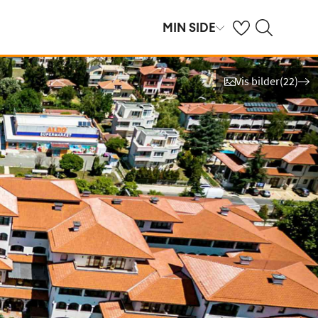
Se dine sparte hot
Søk på ving.no
MIN SIDE
Vis bilder
(
22
)